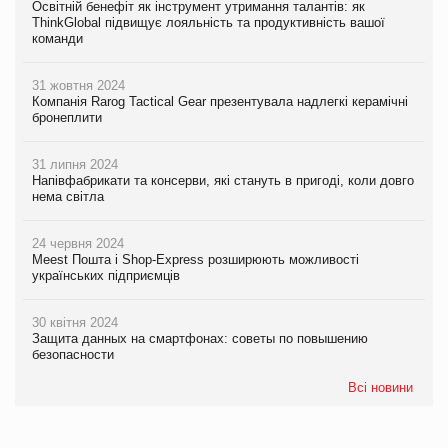
Освітній бенефіт як інструмент утримання талантів: як
ThinkGlobal підвищує лояльність та продуктивність вашої
команди
31 жовтня 2024
Компанія Rarog Tactical Gear презентувала надлегкі керамічні
бронеплити
31 липня 2024
Напівфабрикати та консерви, які стануть в пригоді, коли довго
нема світла
24 червня 2024
Meest Пошта і Shop-Express розширюють можливості
українських підприємців
30 квітня 2024
Защита данных на смартфонах: советы по повышению
безопасности
Всі новини