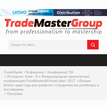
TradeMaster
Коференції
Конференції ТМ
20 апреля, Киев - 8-я Международная практическая
конференция FoodMaster&PrivateLabel -2017: «Лучшие
бизнес-идеи года для развития сотрудничества ритейлера и
поставщика»
Програма