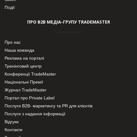
Події
ПРО В2В МЕДІА-ГРУПУ TRADEMASTER
Про нас
Наша команда
Реклама на порталі
Тренінговий центр
Конференції TradeMaster
Національні Премії
Журнал TradeMaster
Портал про Private Label
Послуги В2В- маркетингу та PR для клієнтів
Послуги з надання інформації
Відгуки
Контакти