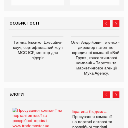
ОСОБИСТОСТІ
Тетяна Ільєнко, Executive-
Олег Андрійович Івченко —
коуч, сертифікований коуч
директор патентно-
МСС ICF, ментор для
юридичної компанії «Вайз
лідерів
Груп», консалтингової
компанії «Парето» та
маркетингової агенції
Myka Agency.
БЛОГИ
Брагина Людмила
Просування компанії
на порталі оптової та
роздрібної торгівлі