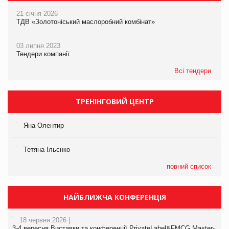
21 січня 2026
ТДВ «Золотоніський маслоробний комбінат»
03 липня 2023
Тендери компанії
Всі тендери
ТРЕНІНГОВИЙ ЦЕНТР
Яна Олентир
Тетяна Ільєнко
повний список
НАЙБЛИЖЧА КОНФЕРЕНЦІЯ
18 червня 2026 |
3-4 вересня Виставки та конференції PrivateLabel&FMCG Master-