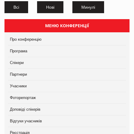
Всі
Нові
Минулі
МЕНЮ КОНФЕРЕНЦІЇ
Про конференцію
Програма
Спікери
Партнери
Учасники
Фоторепортаж
Доповіді спікерів
Відгуки учасників
Реєстрація