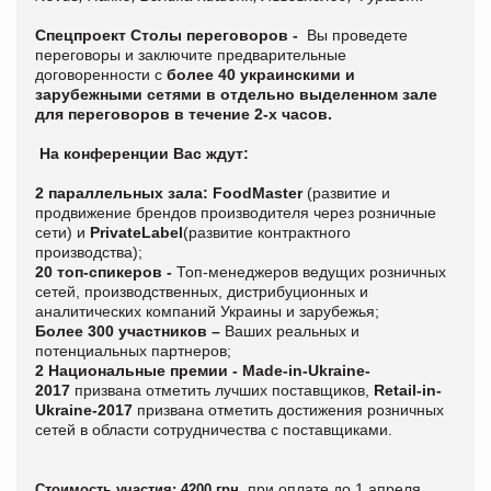
Спецпроект Столы переговоров
-
Вы проведете
переговоры и заключите предварительные
договоренности с
более 40 украинскими и
зарубежными сетями в отдельно выделенном зале
для переговоров в течение 2-х часов
.
На конференции Вас ждут:
2 параллельных зала:
FoodMaster
(развитие и
продвижение брендов производителя через розничные
сети) и
PrivateLabel
(развитие контрактного
производства);
20 топ-спикеров -
Топ-менеджеров ведущих розничных
сетей, производственных, дистрибуционных и
аналитических компаний Украины и зарубежья;
Более 300 участников –
Ваших реальных и
потенциальных партнеров;
2 Национальные премии - Made-in-Ukraine-
2017
призвана отметить лучших поставщиков,
Retail-in-
Ukraine-2017
призвана отметить достижения розничных
сетей в области сотрудничества с поставщиками.
при оплате до 1 апреля
Стоимость участия:
4200 грн.