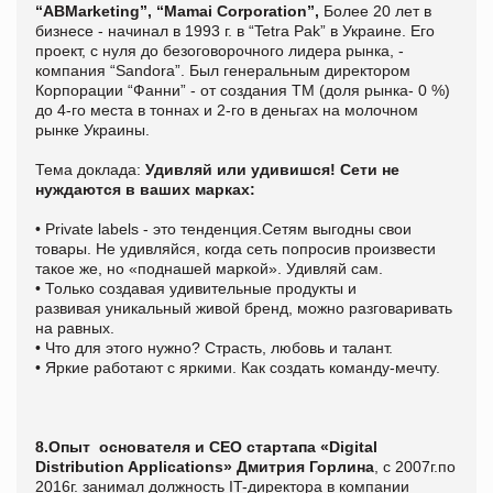
“ABMarketing”, “Mamai Corporation”,
Более 20 лет в
бизнесе - начинал в 1993 г. в “Tetra Pak” в Украине. Его
проект, с нуля до безоговорочного лидера рынка, -
компания “Sandora”. Был генеральным директором
Корпорации “Фанни” - от создания ТМ (доля рынка- 0 %)
до 4-го места в тоннах и 2-го в деньгах на молочном
рынке Украины.
Тема доклада:
Удивляй или удивишся! Сети не
нуждаются в ваших марках:
• Private labels - это тенденция.Сетям выгодны свои
товары. Не удивляйся, когда сеть попросив произвести
такое же, но «поднашей маркой». Удивляй сам.
• Только создавая удивительные продукты и
развивая уникальный живой бренд, можно разговаривать
на равных.
• Что для этого нужно? Страсть, любовь и талант.
• Яркие работают с яркими. Как создать команду-мечту.
8.Опыт основателя и CEO стартапа «
Digital
Distribution Applications
» Дмитрия Горлина
, с 2007г.по
2016г. занимал должность IT-директора в компании