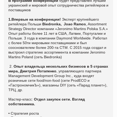
В программе конференции
будет представлен лучший
украинский и мировой опыт сотрудничества ритейлеров и
поставщиков
1.Впервые на конференции!
Эксперт крупнейшего
ритейлера Польши
Biedronka,
Joao Ramos
, Assortment
Strategy Director компании «Jeronimo Martins Polska S.A.»
Опыт работы более 11 лет в США, Латвии, Португалии и
Польше. 3 года в компании Daymond Worldwide. Работал
с более 50ти мировыми поставщиками и был
сооснователем более 200-та СТМ. С 2015 года создал и
выстроил стратегию ассортимента в компании Jeronimo
Martins Poland (сеть Biedronka)
2.
Опыт владельца нескольких бизнесов в 5 странах
мира, Дмитрия Потапенко
, управляющего партнера
Management Development Group Inc., куда входят
розничные сети food/non-food (сети ProdECO и
«ГастрономчикЪ»), магазины DIY (сеть «Парад планет»),
ТРЦ, др.
Мастер-класс:
Отдел закупок сети. Взгляд
собственника.
• Стратегия роста