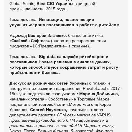
Global Spirits,
Best CIO Украины
в пищевой
промышленности 2015 года .
Тема доклада:
Инновации, позволяющие
улучшитьсервис поставщиков в работе с ритейлом
9.Доклад
бизнес-аналитика
Виктории Ильченко,
(оператор распространения
«Скайлайн Софтвер»
продуктов «1С:Предприятие» в Украине).
Тема доклада:
Big data на службе ритейлеров и
поставщиков.Новые решения в анализе даннях,
которые способствуют сокращению затрат и росту
прибыльности бизнеса.
Дискуссия розничных сетей Украины
о планах и
инструментах развития направления PrivateLabel в 2017-
18гг
.
уже подтведили свое участие
:
Марина Добычина,
начальник отдела «Сообственыне Торговые Марки»
национальной торговой сети «Метро кеш енд Керри
Украина».
Сергей Науменко,
начальник отдела
департамента развития СТМ сети магази ов VARUS.
Приглашены руководители СТМ национальных и
региональных розничных сетей АТБ-Маркет, Fozzy,
Novus, Пакко, Велика Кишеня, Львовхолод, Фуршет.