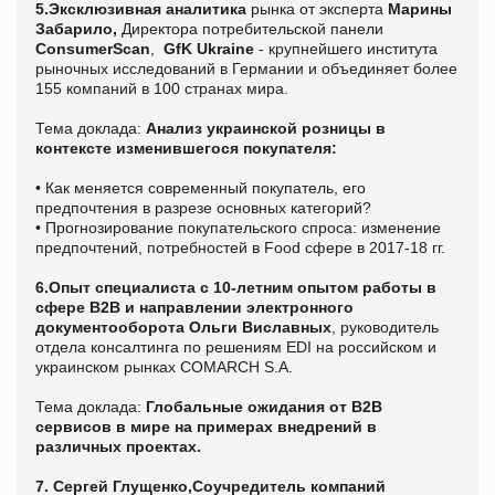
5.Эксклюзивная аналитика
рынка от эксперта
Марины
Забарило,
Директора потребительской панели
ConsumerScan
,
GfK Ukraine
- крупнейшего института
рыночных исследований в Германии и объединяет более
155 компаний в 100 странах мира.
Тема доклада:
Анализ украинской розницы в
контексте изменившегося покупателя:
• Как меняется современный покупатель, его
предпочтения в разрезе основных категорий?
• Прогнозирование покупательского спроса: изменение
предпочтений, потребностей в Food сфере в 2017-18 гг.
6.Опыт специалиста с 10-летним опытом работы в
сфере В2В
и
направлении электронного
документооборота
Ольги Виславных
, руководитель
отдела консалтинга по решениям EDI на российском и
украинском рынках COMARCH S.A.
Тема доклада:
Глобальные ожидания от B2B
сервисов в мире на примерах внедрений в
различных проектах.
7. Сергей Глущенко,Соучредитель компаний