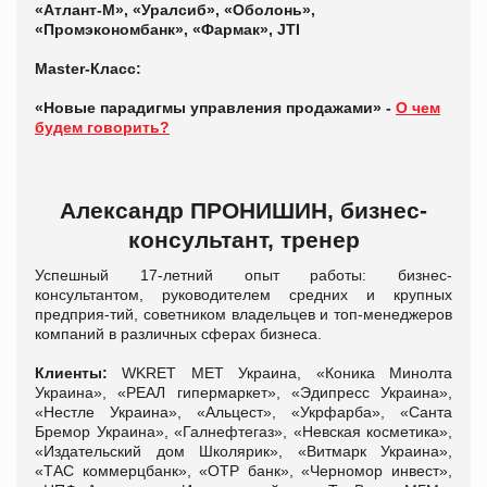
«Атлант-М», «Уралсиб», «Оболонь»,
«Промэкономбанк», «Фармак», JTI
Master-Класс:
«Новые парадигмы управления продажами» -
О чем
будем говорить?
Александр ПРОНИШИН, бизнес-
консультант, тренер
Успешный 17-летний опыт рaбoты: бизнес-
консультантом, руководителем средних и крупных
предприя-тий, cовeтником владельцев и топ-менеджеров
компаний в различных сферах бизнеса.
Клиенты:
WKRET MET Украина, «Коника Минолта
Украина», «РЕАЛ гипермаркет», «Эдипресс Украина»,
«Нестле Украина», «Альцест», «Укрфарба», «Санта
Бремор Украина», «Галнефтегаз», «Невская косметика»,
«Издательский дом Школярик», «Витмарк Украина»,
«ТАС коммерцбанк», «ОТР банк», «Черномор инвест»,