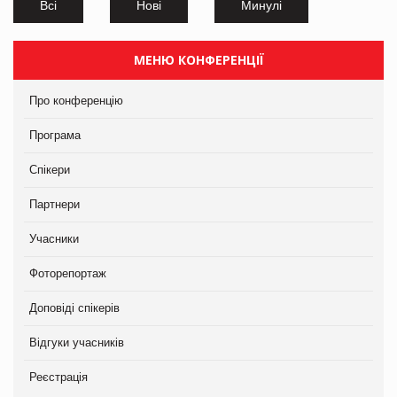
Всі
Нові
Минулі
МЕНЮ КОНФЕРЕНЦІЇ
Про конференцію
Програма
Спікери
Партнери
Учасники
Фоторепортаж
Доповіді спікерів
Відгуки учасників
Реєстрація