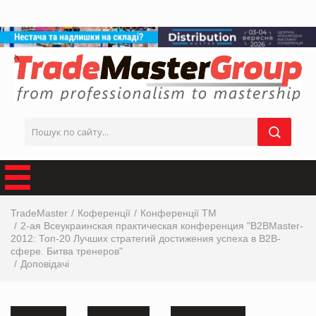
TradeMaster
Коференції
Конференції ТМ
2-ая Всеукраинская практическая конференция "B2BMaster-
2012: Топ-20 Лучших стратегий достижения успеха в В2В-
сфере. Битва тренеров"
Доповідачі