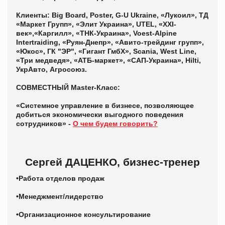
Клиенты: Big Board, Poster, G-U Ukraine, «Лукоил», ТД
«Маркет Групп», «Элит Украина», UTEL, «ХХІ-
век»,«Каргилл», «ТНК-Украина», Voest-Alpine
Intertraiding, «Руян-Днепр», «Авито-трейдинг групп»,
«Юкос», ГК "ЭР", «Гигант ГмбХ», Scania, West Line,
«Три медведя», «АТБ-маркет», «САП-Украина», Hilti,
УкрАвто, Агросоюз.
СОВМЕСТНЫЙ Master-Класс:
«Системное управление в бизнесе, позволяющее
добиться экономически выгодного поведения
сотрудников» -
О чем будем говорить?
Сергей ДАЦЕНКО, бизнес-тренер
•Работа отделов продаж
•Менеджмент/лидерство
•Организационное консультирование