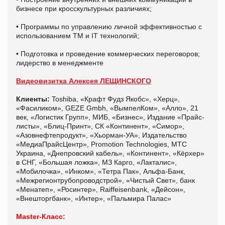
бизнесе при кросскультурных различиях;
• Программы по управлению личной эффективностью с
использованием ТМ и IT технологий;
• Подготовка и проведение коммерческих переговоров;
лидерство в менеджменте
Видеовизитка Алексея ЛЕЩИНСКОГО
Клиенты
:
Toshiba, «Крафт Фудз Якобс», «Херц»,
«Фасиликом», GEZE Gmbh, «ВымпелКом», «Алло», 21
век, «Логистик Групп», МИБ, «Бизнес», Издание «Прайс-
листы», «Блиц-Принт», СК «Континент», «Симор»,
«Азовнефтепродукт», «Хьорман-УА», Издательство
«МедиаПрайсЦентр», Promotion Technologies, МТС
Украина, «Днепровский кабель», «Континент», «Кёрхер»
в СНГ, «Большая ложка», МЗ Карго, «Лакталис»,
«Мобилочка», «Инком», «Тетра Пак», Альфа-Банк,
«Межрегионтрубопроводстрой», «Чистый Свет», банк
«Менатеп», «Росинтер», Raiffeisenbank, «Дейсон»,
«Внешторгбанк», «Интер», «Пальмира Палас»
Master-Класс: