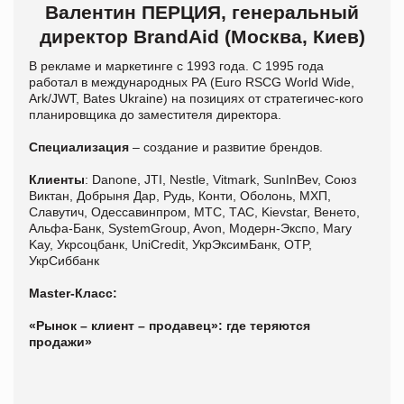
Валентин ПЕРЦИЯ, генеральный
директор BrandAid (Москва, Киев)
В рекламе и маркетинге с 1993 года. С 1995 года
работал в международных РА (Euro RSCG World Wide,
Ark/JWT, Bates Ukraine) на позициях от стратегичес-кого
планировщика до заместителя директора.
Специализация
– создание и развитие брендов.
Клиенты
: Danone, JTI, Nestle, Vitmark, SunInBev, Союз
Виктан, Добрыня Дар, Рудь, Конти, Оболонь, МХП,
Славутич, Одессавинпром, МТС, ТАС, Kievstar, Венето,
Альфа-Банк, SystemGroup, Avon, Модерн-Экспо, Mary
Kay, Укрсоцбанк, UniCredit, УкрЭксимБанк, OTP,
УкрСиббанк
Master-Класс:
«Рынок – клиент – продавец»: где теряются
продажи»