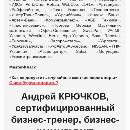
«ИДС», PortaOne, Rehau, WebCeo, «1+1», «Артериум»,
«Райффайзен», , «Граве Украина», «Техпрогресс»,
«ИнтерТрансПолис», «Укрсиббанк», «Индекс Банк»,
«Артем-Банк», «Комункомплекс», «АБВ Техника»,
«Пластик-сервис», «Торгова Мережа Мастильних
матеріалів», «Офис-Солюшенс», SwissPan, VALMI-
Украина, Westline, Hertz, Hipp-Украина, Spar, Romstal,
«Биохеми», «Запорожсталь», «Укрпочта»,
«УкрАвтозапчасть», «УкрАвтоЗАЗ-сервис», NISSAN, «ТНК-
Украина», «Аверс-центр», Salex, «Могунция»,
«Укрхимтрансаммиак»
Master-Класс:
«Как не допустить случайные жесткие переговоры» -
О чем будем говорить?
Андрей КРЮЧКОВ,
сертифицированный
бизнес-тренер, бизнес-