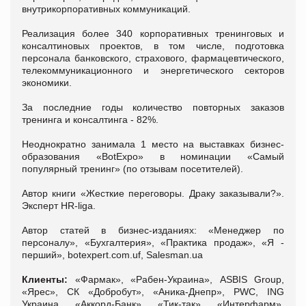
внутрикорпоративных коммуникаций.
Реализация более 340 корпоративных тренинговых и
консалтиновых проектов, в том числе, подготовка
персонала банковского, страхового, фармацевтического,
телекоммуникационного и энергетического секторов
экономики.
За последние годы количество повторных заказов
тренинга и консалтинга - 82%.
Неоднократно занимала 1 место на выставках бизнес-
образования «BotExpo» в номинации «Самый
популярный тренинг» (по отзывам посетителей).
Автор книги «Жесткие переговоры. Драку заказывали?».
Эксперт HR-liga.
Автор статей в бизнес-изданиях: «Менеджер по
персоналу», «Бухгалтерия», «Практика продаж», «Я -
перший», botexpert.com.uf, Salesman.ua
Клиенты:
«Фармак», «Рабен-Украина», ASBIS Group,
«Ярес», СК «Добробут», «Аника-Днепр», PWC, ING
Украина, «Аккорд-Банк», «Тик-так», «Интерфарм»,