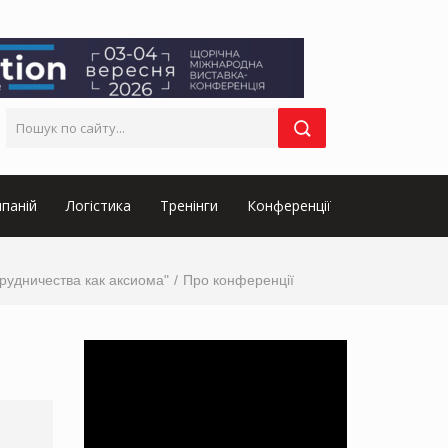
паній
Логістика
Тренінги
Конференції
трудничества как аксиома"
Про конференції