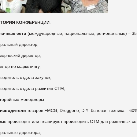
ИТОРИЯ КОНФЕРЕНЦИИ
:
ничные сети
(международные, национальные, региональные) – 3
еральный директор,
мерческий директор,
ектор по маркетингу,
оводитель отдела закупок,
оводитель отдела развития СТМ,
тегорийные менеджеры
изводители
товаров
FMCG
,
Droggerie
,
DIY
, бытовая техника – 60
рые производят или планируют производить СТМ для розничных се
еральные директора,