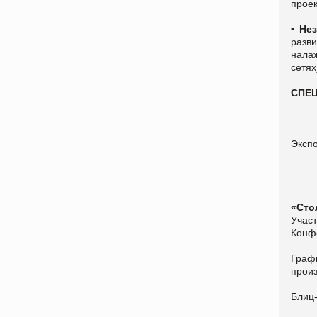
прое
•
Не
разв
нала
сетях
СПЕ
Эксп
«Сто
Учас
Конф
Граф
прои
Блиц