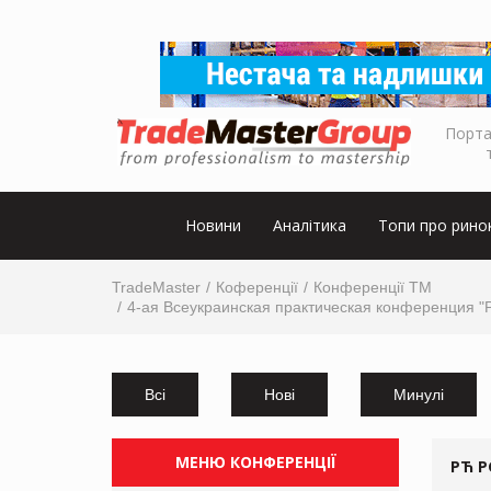
Порта
Новини
Аналітика
Топи про рино
TradeMaster
Коференції
Конференції ТМ
4-ая Всеукраинская практическая конференция "Pr
Всі
Нові
Минулі
МЕНЮ КОНФЕРЕНЦІЇ
РЋ Р