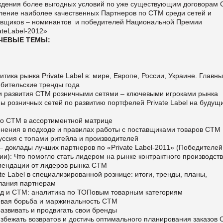
ждения более выгодных условий по уже существующим договорам
ление наиболее качественных Партнеров по СТМ среди сетей и
авщиков – номинантов и победителей Национальной Премии
vateLabel-2012»
ЧЕВЫЕ ТЕМЫ:
тика рынка Private Label в: мире, Европе, России, Украине. Главн
бительские тренды года
и развития СТМ розничными сетями – ключевыми игроками рынка
 розничных сетей по развитию портфелей Private Label на будущ
о СТМ в ассортиментной матрице
нения в подходе и правилах работы с поставщиками товаров СТМ
уссия с топами ритейла и производителей
– доклады лучших партнеров по «Private Label-2011» (Победителей
и): Что помогло стать лидером на рынке контрактного производст
мендации от лидеров рынка СТМ
te Label в специализированной рознице: итоги, тренды, планы,
лания партнерам
д и СТМ: аналитика по ТОПовым товарным категориям
вая борьба и маржинальность СТМ
азвивать и продвигать свои бренды
збежать возвратов и достичь оптимального планирования заказов