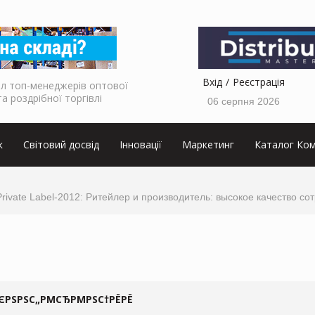
Вхід
Реєстрація
л топ-менеджерів оптової
та роздрібної торгівлі
06 серпня 2026
к
Світовий досвід
Інновації
Маркетинг
Каталог Ком
ivate Label-2012: Ритейлер и производитель: высокое качество со
ЄРЅРЅС„РΜСЂРΜРЅС†РЁРЁ