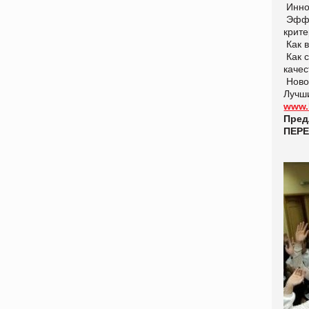
Инно
Эффек
крит
Как в
Как 
качес
Новое
Лучши
www.
Пред
ПЕР