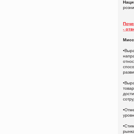
Наци
розн
Поче
- от
Мисс
•В
напр
отно
спос
разв
•Вы
това
дост
сотру
•Отм
уров
•Сти
рынк