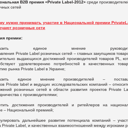
ональная
В2В премия «
Private
Label
-2012»
среди производителе
ичных сетей
му нужно принимать участие в Национальной премии PrivateL
вечают розничные сети
ия премии:
ыразить единое мнение руководите
авления
Private
Label
розничных сетей – главных закупщиков това
сительно выдающихся достижений производителей товаров
PL
, к
обствуют удовлетворению потребностей в качественных това
итию рынка
Private
Label
в Украине;
разить единое мнение производителей – поставщ
ров
Private
label
и ведущих исследовательских компаний – относит
ижений розничных сетей в области развития проектов
Private
La
дничества с производителями;
етить достижения производителей и ритейлеров на национа
не – Национальной премией;
мулировать дальнейшее развитие потенциала компаний – участ
а
Private
Label
, и качественных взаимоотношений между игроками р