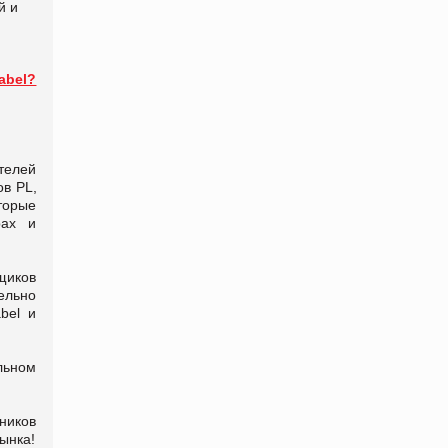
й и
abel?
лей
ров
PL
,
оторые
рах и
иков
ельно
bel
и
льном
ников
ынка!