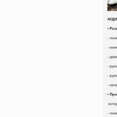
АУД
•
Роз
- ген
- ком
- дир
- рук
- рук
- ка
•
Про
кото
- ген