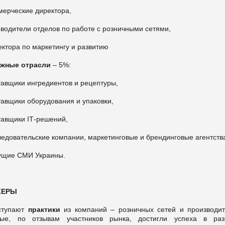
мерческие директора,
оводители отделов по работе с розничными сетями,
ектора по маркетингу и развитию
жные отрасли
– 5%:
тавщики ингредиентов и рецептуры,
тавщики оборудования и упаковки,
ставщики
ІТ
-
решений,
ледовательские компании, маркетинговые и брендинговые агентств
дущие СМИ Украины.
КЕРЫ
ступают
практики
из компаний – розничных сетей и производит
рые, по отзывам участников рынка, достигли успеха в раз