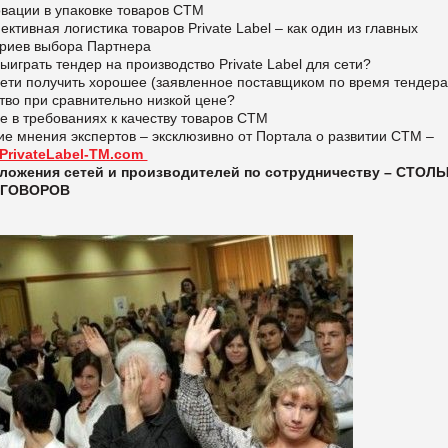
вации в упаковке товаров СТМ
тивная логистика товаров Private Label – как один из главных
ериев выбора Партнера
ыиграть тендер на производство Private Label для сети?
сети получить хорошее (заявленное поставщиком по время тендера
тво при сравнительно низкой цене?
 в требованиях к качеству товаров СТМ
е мнения экспертов – эксклюзивно от Портала о развитии СТМ –
PrivateLabel-TM.com
ложения сетей и производителей по сотрудничеству – СТОЛ
ЕГОВОРОВ