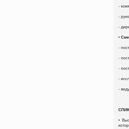
- ком
- рук
- дир
•
Сме
- пос
- пос
- по
- исс
- ве
СПИ
• Вы
кото