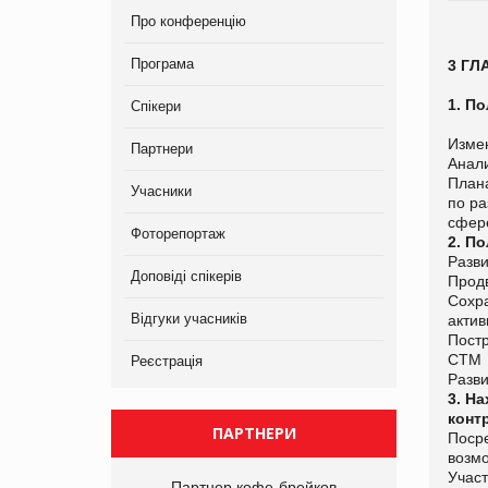
Про конференцію
Програма
3 ГЛ
1. П
Спікери
Изме
Партнери
Анали
План
Учасники
по р
сфер
Фоторепортаж
2. П
Разв
Доповіді спікерів
Прод
Сохр
Відгуки учасників
актив
Постр
СТМ
Реєстрація
Разви
3. Н
конт
ПАРТНЕРИ
Поср
возмо
Участ
Партнер кофе-брейков