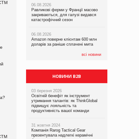
українському бізнесу за час
 СТМ
06.08.2026
06.08.2026
повномасштабної війни
Равликові ферми у Франції масово
Amazon поверне клієнтам 600 млн
закриваються, для галузі видався
доларів за раніше сплачені мита
катастрофічний сезон
05.08.2026
Смачне поповнення дитячого меню:
05.08.2026
у VARUS з’явилися новинки від ТМ
06.08.2026
У Євросоюзі набули чинності нові
ТОКЕРИ
Amazon поверне клієнтам 600 млн
правила щодо штучного інтелекту
доларів за раніше сплачені мита
ые
05.08.2026
Сергій Лісунов про заморожені
всі новини
хлібобулочні вироби на
ий
PrivateLabel&FMCG Master 2026
НОВИНИ B2B
03 березня 2026
Освітній бенефіт як інструмент
ва?
утримання талантів: як ThinkGlobal
підвищує лояльність та
продуктивність вашої команди
31 жовтня 2024
Компанія Rarog Tactical Gear
презентувала надлегкі керамічні
 СТМ