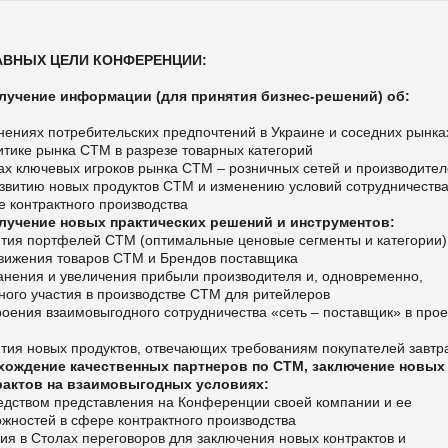
АВНЫХ ЦЕЛИ КОНФЕРЕНЦИИ:
олучение информации (для принятия бизнес-решений) об:
нениях потребительских предпочтений в Украине и соседних рынка
тике рынка СТМ в разрезе товарных категорий
ах ключевых игроков рынка СТМ – розничных сетей и производител
азвитию новых продуктов СТМ и изменению условий сотрудничества
е контрактного производства
олучение новых практических решений и инструментов:
ития портфелей СТМ (оптимальные ценовые сегменты и категории)
вижения товаров СТМ и Брендов поставщика
анения и увеличения прибыли производителя и, одновременно,
ного участия в производстве СТМ для ритейлеров
оения взаимовыгодного сотрудничества «сеть – поставщик» в прое
тия новых продуктов, отвечающих требованиям покупателей завтр
ахождение качественных партнеров по СТМ, заключение новых
рактов на взаимовыгодных условиях:
едством представления на Конференции своей компании и ее
жностей в сфере контрактного производства
ия в Столах переговоров для заключения новых контрактов и