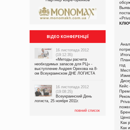
обсу
Выяв
пост
«Pri
КЛЮ
ВІДЕО КОНФЕРЕНЦІЇ
Анали
потре
16 листопада 2012
Итог
(19:12:35)
«Методы расчета
Планы
необходимых запасов для РЦ» -
год
выступление Андрея Орехова на 8-
Мест
ом Всеукраинском ДНЕ ЛОГИСТА
Изме
Диск
Кейс 
16 листопада 2012
Преми
(19:08:25)
Всеукраинский День
Реко
логиста, 25 ноября 2011г.
Priva
поже
повний список
Брен
Цено
Как р
Как и