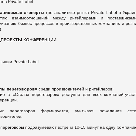
ктов
Private
Label
зависимые эксперты
(по аналитике рынка
Private
Label
в Украин
итию взаимоотношений между ритейлерами и поставщикам
живанию бизнес-процессов в производственных компаниях и розн
)
ЦПРОЕКТЫ КОНФЕРЕНЦИИ
озиции
Private Label
лы переговоров»
среди производителей и ритейлеров:
тие в «Столах переговоров» доступно для всех компаний-участ
еренции.
ик переговоров формируется, учитывая пожелания се
зводителей.
-переговоры подразумевают встречи 10-15 минут на одну Компани