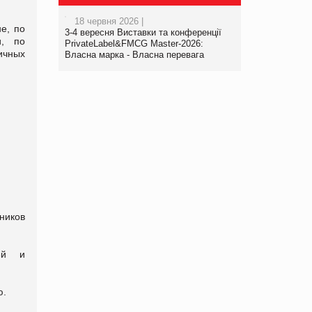
18 червня 2026 |
е, по
3-4 вересня Виставки та конференції
и, по
PrivateLabel&FMCG Master-2026:
ичных
Власна марка - Власна перевага
ников
тей и
ю.