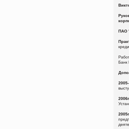
Викт
Руко
корп
ПАО 
Прак
креди
Рабо
Банк 
Допо
2005-
высту
2006г
Устан
2005г
предп
деяте