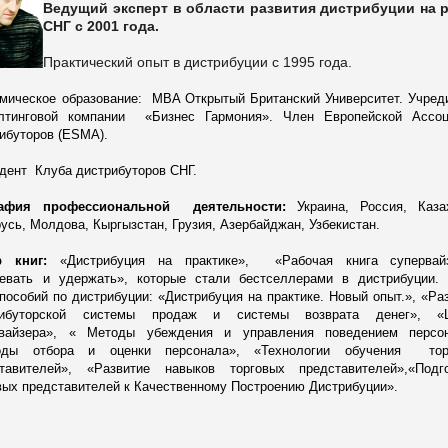
Ведущий эксперт в области развития дистрибуции на 
СНГ с 2001 года
.
Практический опыт в дистрибуции с 1995 года.
мическое образование:
MBA Открытый Британский Университет
.
Учред
лтинговой компании
«Бизнес Гармония». Член Европейской Ассоц
ибуторов (
ESMA
).
дент
Клуба дистрибуторов СНГ.
рафия профессиональной
деятельности:
Украина, Россия, Казах
усь, Молдова, Кыргызстан, Грузия, Азербайджан, Узбекистан.
р книг:
«Дистрибуция на практике», «Рабочая книга
супервай
евать и удержать», которые стали бестселлерами в дистрибуции.
пособий
по дистрибуции: «Дистрибуция на практике. Новый опыт.», «Ра
ибуторской
системы продаж и системы возврата денег», «
вайзера
», « Методы убеждения и управления поведением персон
оды отбора и оценки персонала», «Технологии обучения
то
ставителей», «Развитие навыков торговых представителей»,«Подго
вых представителей к Качественному Построению Дистрибуции».