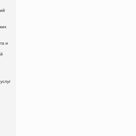
ний
ких
та и
ой
услуг