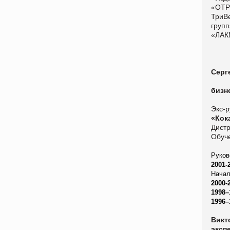
«ОТР
ТриВ
груп
«ЛАК
Серг
бизн
Экс-р
«Кок
Дистр
Обуч
Руков
2001-
Начал
2000-
1998–
1996–
Викт
эксп