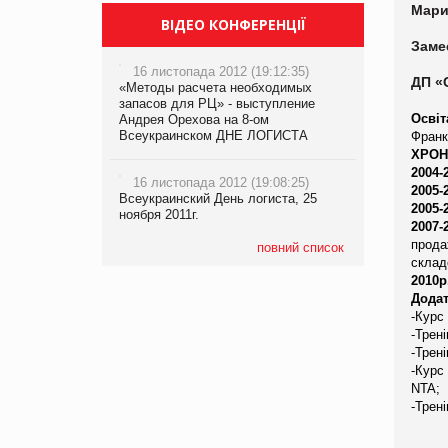
Мари
ВІДЕО КОНФЕРЕНЦІЇ
Заме
16 листопада 2012 (19:12:35)
ДП «
«Методы расчета необходимых
запасов для РЦ» - выступление
Освіт
Андрея Орехова на 8-ом
Всеукраинском ДНЕ ЛОГИСТА
Франк
ХРОН
2004-
16 листопада 2012 (19:08:25)
2005-
Всеукраинский День логиста, 25
2005-
ноября 2011г.
2007-
прода
повний список
склад
2010р
Додат
-К
урс
-
Трені
-Трені
-
К
урс
NTA
;
-
Трені