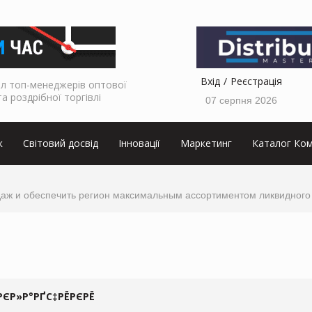
Вхід
Реєстрація
л топ-менеджерів оптової
та роздрібної торгівлі
07 серпня 2026
к
Світовий досвід
Інновації
Маркетинг
Каталог Ком
родаж и обеспечить регион максимальным ассортиментом ликвидного
РЄР»Р°РҐС‡РЁРЄРЁ