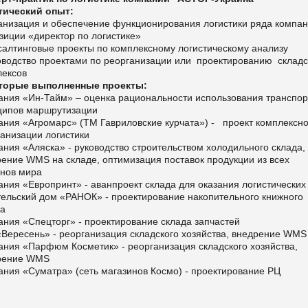
тический опыт:
ганизация и обеспечение функционирования логистики ряда компа
зиции «директор по логистике»
салтинговые проекты по комплексному логистическому анализу
ководство проектами по реорганизации или проектированию складс
лексов
торые выполненные проекты:
ания «Ин-Тайм» – оценка рациональности использования транспор
ципов маршрутизации
ания «Агромарс» (ТМ Гавриловские курчата») - проект комплексн
анизации логистики
ния «Аляска» - руководство строительством холодильного склада,
ение WMS на складе, оптимизация поставок продукции из всех
онов мира
ния «Европринт» - аванпроект склада для оказания логистических 
тельский дом «РАНОК» - проектирование накопительного книжного
да
ния «Спецторг» - проектирование склада запчастей
«Вересень» - реорганизация складского хозяйства, внедрение WMS
ания «Парфюм Косметик» - реорганизация складского хозяйства,
рение WMS
ния «Суматра» (сеть магазинов Космо) - проектирование РЦ