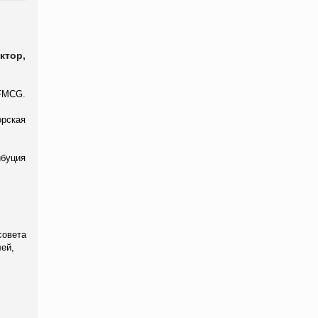
ктор,
FMCG.
орская
ибуция
совета
лей
,