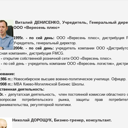
Виталий ДЕНИСЕНКО
,
Учредитель, Генеральный дире
ООО «Вересень плюс»
1995г. - по сей день:
ООО «
Вересень
плюс», дистрибуция 
Учредитель, генеральный директор.
2004г. - по сей день:
учредитель компании ООО «
Дистрибут
сная компания», дистрибуция FMCG.
 -
открытие собственной розничной сети ООО «
Вересень
плюс».
 -
по сей день - учредитель компании ООО «
Вересень
логистик», дистр
.
зование:
986 гг.:
Новосибирское высшее военно-политическое училище. Офицер.
008 гг.:
МВА
Киево
-
Могилянской
Бизнес Школы.
ственная деятельность:
г. -
депутатская деятельность,
член
постоянной комиссии
областного
вопросам
потребительского
рынка
,
защиты
прав
потребите
ринимательства
,
регуляторной
политики
.
Николай ДОРОЩУК
,
Бизнес-тренер, консультант.