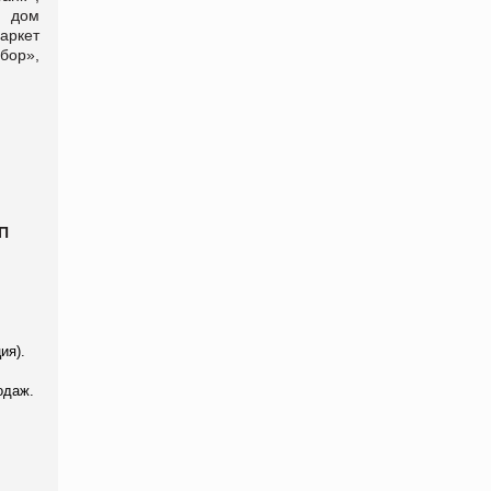
й дом
аркет
бор»,
П
ия).
одаж.