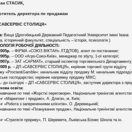
ан СТАСИК,
ститель директора по продажам
САВСЕРВІС СТОЛИЦЯ»
а:
Вища (Дрогобицький Державний Педагогічний Університет імені Івана
а, історичний факультет, спеціальність – історія, психологія.)
ОЛОГІЯ РОБОЧОЇ ДІЯЛЬНОСТІ:
2005р.
– ФІРМА «СОЮЗ ВІКТАН» ЛТД(ТОВ), агент по постачанню;
2005р.
– ООО «Агро-Союз-Київ», менеджер по збуту, 1-ої категорії;
2007р.
– ЗАТ «САРМАТ», старший інспектор торговельного Департаменту
2009 р.
–
ДП
«САВСЕРВІС СТОЛИЦЯ», керівник торгової групи відділу
жу «
Procter
&
Gamble
»; начальник відділу продажу
М
; начальник підрозді
ське господарство;
керівник напрямку продажу МІКС;
.
- до сьогодні –
ДП
«САВСЕРВІС СТОЛИЦЯ», заступник директора з про
кова освіта:
навчання по темі «Жорсткі переговори», Національне тренінгові агентст
нг
«Маркетинг
і
продажі
», А. Длигач, м. Київ;
нг
«Робота з запереченнями клієнтів», О.
Деревицький
;
навчання по темі «
Планування
продаж
», Національне тренінгові агентств
нг
«
Стратегія
прориву
», П.
Шеремета
,
Львівська
Бізнес
Школа та
ін.