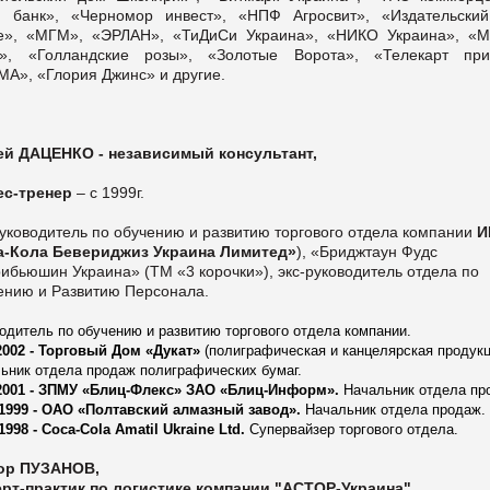
 банк», «Черномор инвест», «НПФ Агросвит», «Издательски
е», «МГМ», «ЭРЛАН», «ТиДиСи Украина», «НИКО Украина», «М
п», «Голландские розы», «Золотые Ворота», «Телекарт при
МА», «Глория Джинс» и другие.
ей ДАЦЕНКО - независимый консультант,
ес-тренер
– с 1999г.
уководитель по обучению и развитию торгового отдела компании
И
а-Кола Бевериджиз Украина Лимитед»
), «Бриджтаун Фудс
ибьюшин Украина» (ТМ «3 корочки»), экс-руководитель отдела по
ению и Развитию Персонала.
одитель по обучению и развитию торгового отдела компании.
2002 - Торговый Дом «Дукат»
(полиграфическая и канцелярская продукц
ьник отдела продаж полиграфических бумаг.
2001 - ЗПМУ «
Блиц-Флекс
» ЗАО «
Блиц-Информ
».
Начальник отдела пр
1999 - ОАО «Полтавский алмазный завод».
Начальник отдела продаж.
1998 - Coca-Cola
Amatil
Ukraine Ltd.
Супервайзер
торгового отдела.
ор ПУЗАНОВ,
ерт-практик по логистике компании "АСТОР-Украина"