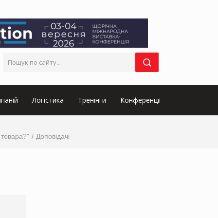
паній
Логістика
Тренінги
Конференції
 товара?"
Доповідачі