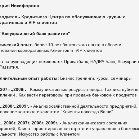
ория Никифорова
водитель Кредитного Центра по обслуживанию крупных
оративных и VIP клиентов
"Всеукраинский банк развития"
тический опыт:
более 10 лет банковского опыта в области
тования корпоративных Клиентов и VIP клиентов
та на руководящих должностях Приватбанк, НАДРА Банк, Всеукраи
Развития.
лнительный опыт работы:
Бизнес тренинги, курсы, семинары
207гг.,2008г.
- Коммуникативные ресурсы лидера. Техника публич
плений . Как вести переговоры при продаже банковских продуктов
.,2008г.,2009г.
- Анализ хозяйственной деятельности предприятий.
овление контакта с клиентом “Клиенты навсегда Ваши“
., 2006г.,2007г.,2008г.,2009г. -
Анализ финансового состояния
риятий; Клиент-ориентированная стратегия управления в банковс
льности; Искусство работы с Клиентом