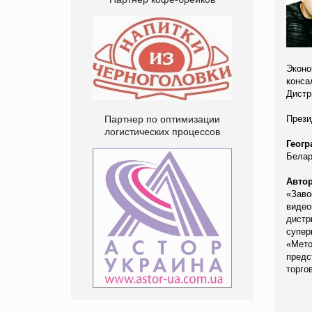
Эконо
конса
Дистр
Партнер по оптимизации
Прези
логистических процессов
Геог
Белар
Авто
«Заво
видео
дистр
супер
«Мет
пред
торго