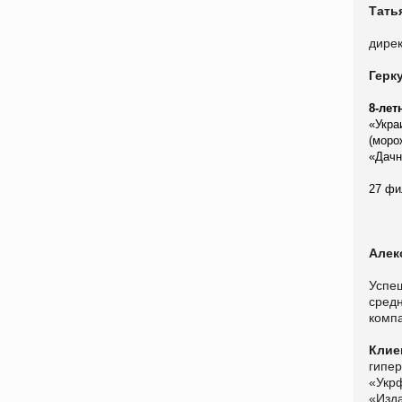
Тать
дирек
Герк
8-лет
«Укра
(моро
«Дачн
27 фи
Алек
Успеш
средн
комп
Кли
гипе
«Укр
«Изд