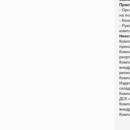
Прак
- Ор
на по
- Кон
- Ру
комп
Неко
Комп
прин
Комп
реорг
Компа
внедр
реги
Компа
Изда
скла
Компа
ДCК 
Комп
внед
Компа