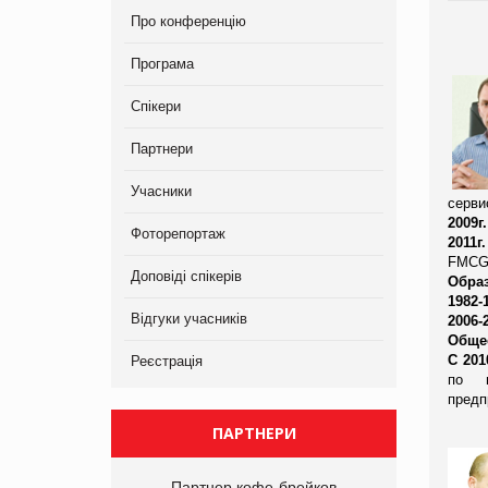
Про конференцію
Програма
Спікери
Партнери
Учасники
серви
2009г.
Фоторепортаж
2011г.
FMCG
Доповіді спікерів
Обра
1982-1
Відгуки учасників
2006-2
Обще
С 2010
Реєстрація
по
предп
ПАРТНЕРИ
Партнер кофе-брейков