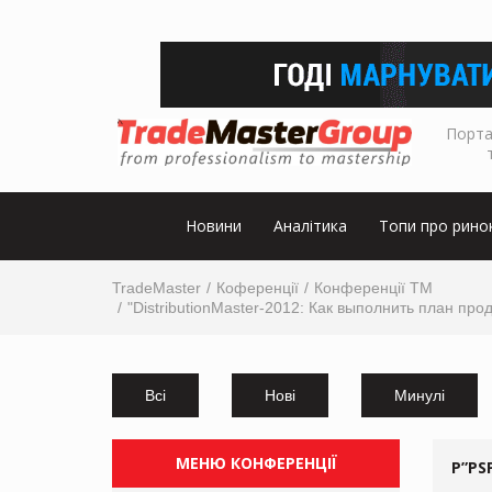
Порта
Новини
Аналітика
Топи про рино
TradeMaster
Коференції
Конференції ТМ
"DistributionMaster-2012: Как выполнить план п
Всі
Нові
Минулі
МЕНЮ КОНФЕРЕНЦІЇ
Р”РЅ