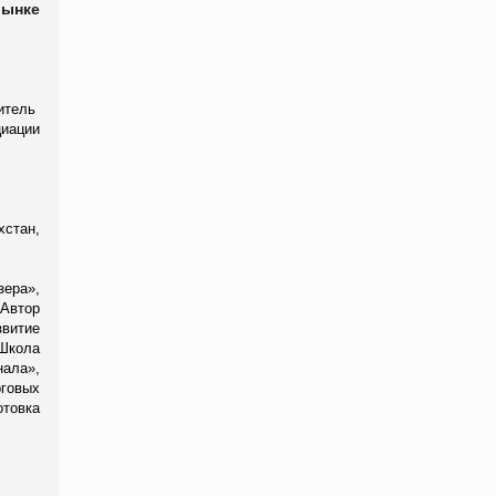
рынке
итель
иации
стан,
зера
»,
 Автор
звитие
Школа
ала»,
рговых
товка