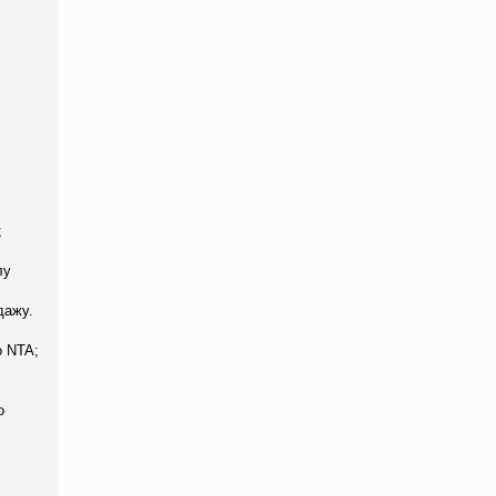
;
лу
дажу.
во
NTA
;
о