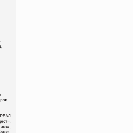
»
),
м
еров
«РЕАЛ
ест»,
ика»,
анк»,