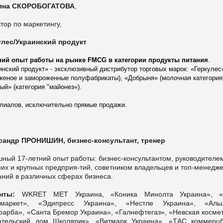
яна СКОРОБОГАТОВА
,
тор по маркетингу,
улес/Украинский продукт
ний опыт работы на рынке FMCG в категории продукты питания
.
инский продукт» - эксклюзивный дистрибутор торговых марок: «Геркулес
женое и замороженные полуфабрикаты), «Добрыня» (молочная категория
ый» (категория "майонез«).
лиалов, исключительно прямые продажи.
сандр ПРОНИШИН, бизнес-консультант, тренер
ный 17-летний опыт рaбoты: бизнес-консультантом, руководителе
их и крупных предприя-тий, cовeтником владельцев и топ-менедж
аний в различных сферах бизнеса.
енты:
WKRET MET Украина, «Коника Минолта Украина», 
рмаркет», «Эдипресс Украина», «Нестле Украина», «Альц
фарба», «Санта Бремор Украина», «Галнефтегаз», «Невская космет
ательский дом Школярик», «Витмарк Украина», «ТАС коммерцб