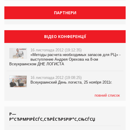
ПАРТНЕРИ
ВІДЕО КОНФЕРЕНЦІЇ
16 листопада 2012 (19:12:35)
«Методы расчета необходимых запасов для РЦ» -
выступление Андрея Орехова на 8-ом
Всеукраинском ДНЕ ЛОГИСТА
16 листопада 2012 (19:08:25)
Всеукраинский День логиста, 25 ноября 2011г.
повний список
Р—
Р°СЂРΜРІРЁСЃС‚СЂРЁСЂРЅРІР°С‚СЊСЃСЏ