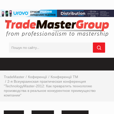
TradeMaster
Коференції
Конференції ТМ
2-я Всеукраинская практическая конференция
"TechnologyMaster-2012: Как превратить технологию
производства в реальное конкурентное преимущество
компании"