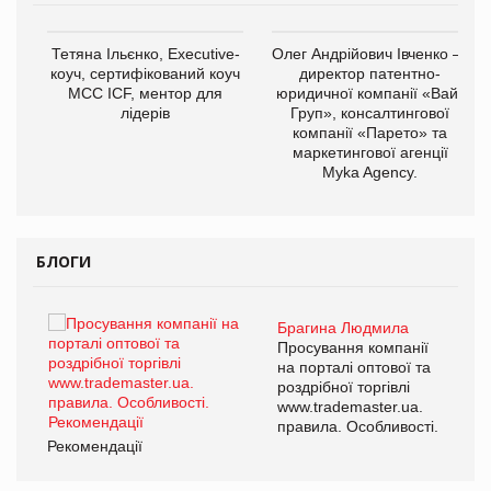
,
Тетяна Ільєнко, Executive-
Олег Андрійович Івченко —
ОВ
коуч, сертифікований коуч
директор патентно-
МСС ICF, ментор для
юридичної компанії «Вайз
лідерів
Груп», консалтингової
компанії «Парето» та
маркетингової агенції
Myka Agency.
БЛОГИ
Брагина Людмила
Просування компанії
на порталі оптової та
роздрібної торгівлі
www.trademaster.ua.
правила. Особливості.
Рекомендації
Ре