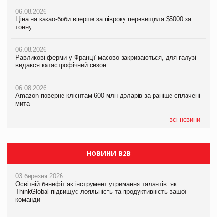
06.08.2026
06.08.2026
Ціна на какао-боби вперше за півроку перевищила $5000 за
05.08.2026
Равликові ферми у Франції масово закриваються, для галузі
тонну
Російська атака 5 серпня стала одним із наймасштабніших
видався катастрофічний сезон
ударів по українському бізнесу за час повномасштабної війни
06.08.2026
06.08.2026
Равликові ферми у Франції масово закриваються, для галузі
05.08.2026
Amazon поверне клієнтам 600 млн доларів за раніше сплачені
видався катастрофічний сезон
Смачне поповнення дитячого меню: у VARUS з’явилися
мита
новинки від ТМ ТОКЕРИ
06.08.2026
05.08.2026
Amazon поверне клієнтам 600 млн доларів за раніше сплачені
05.08.2026
У Євросоюзі набули чинності нові правила щодо штучного
мита
Сергій Лісунов про заморожені хлібобулочні вироби на
інтелекту
PrivateLabel&FMCG Master 2026
всі новини
НОВИНИ B2B
03 березня 2026
Освітній бенефіт як інструмент утримання талантів: як
ThinkGlobal підвищує лояльність та продуктивність вашої
команди