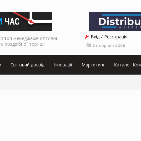
Вхід
Реєстрація
л топ-менеджерів оптової
та роздрібної торгівлі
07 серпня 2026
к
Світовий досвід
Інновації
Маркетинг
Каталог Ком