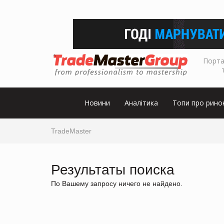
Порта
Новини
Аналітика
Топи про рино
TradeMaster
Результаты поиска
По Вашему запросу ничего не найдено.