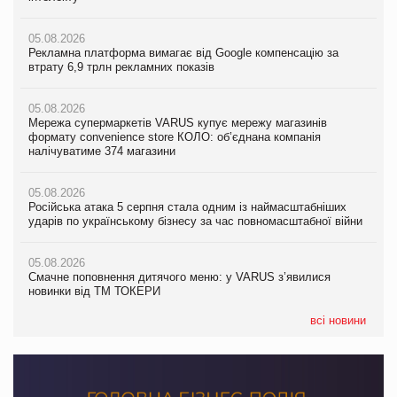
налічуватиме 374 магазини
05.08.2026
05.08.2026
Рекламна платформа вимагає від Google компенсацію за
05.08.2026
Рекламна платформа вимагає від Google компенсацію за
втрату 6,9 трлн рекламних показів
Російська атака 5 серпня стала одним із наймасштабніших
втрату 6,9 трлн рекламних показів
ударів по українському бізнесу за час повномасштабної війни
05.08.2026
05.08.2026
Мережа супермаркетів VARUS купує мережу магазинів
05.08.2026
Adidas витратила понад $1 млрд на маркетинг за квартал
формату convenience store КОЛО: об’єднана компанія
Смачне поповнення дитячого меню: у VARUS з’явилися
налічуватиме 374 магазини
новинки від ТМ ТОКЕРИ
05.08.2026
Amazon звинуватили у недостовірній рекламі екологічних
05.08.2026
05.08.2026
продуктів
Російська атака 5 серпня стала одним із наймасштабніших
Сергій Лісунов про заморожені хлібобулочні вироби на
ударів по українському бізнесу за час повномасштабної війни
PrivateLabel&FMCG Master 2026
05.08.2026
AstraZeneca обговорює найбільшу угоду десятиліття
05.08.2026
04.08.2026
Смачне поповнення дитячого меню: у VARUS з’явилися
Через атаку РФ у Дніпрі пошкоджено склад шоколаду
новинки від ТМ ТОКЕРИ
Millennium
всі новини