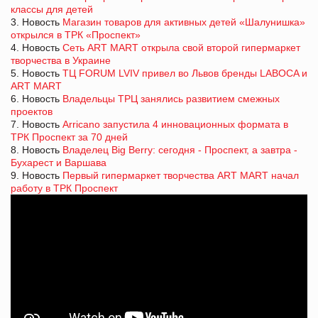
классы для детей
3. Новость
Магазин товаров для активных детей «Шалунишка»
открылся в ТРК «Проспект»
4. Новость
Сеть ART MART открыла свой второй гипермаркет
творчества в Украине
5. Новость
ТЦ FORUM LVIV привел во Львов бренды LABOCA и
ART MART
6. Новость
Владельцы ТРЦ занялись развитием смежных
проектов
7. Новость
Arricano запустила 4 инновационных формата в
ТРК Проспект за 70 дней
8. Новость
Владелец Big Berry: сегодня - Проспект, а завтра -
Бухарест и Варшава
9. Новость
Первый гипермаркет творчества ART MART начал
работу в ТРК Проспект