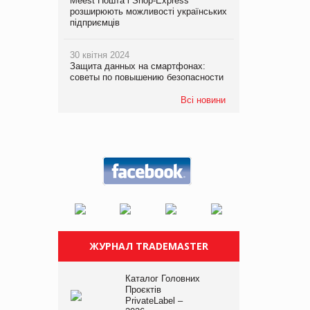
Meest Пошта і Shop-Express
розширюють можливості українських
підприємців
30 квітня 2024
Защита данных на смартфонах:
советы по повышению безопасности
Всі новини
ЖУРНАЛ TRADEMASTER
Каталог Головних
Проєктів
PrivateLabel –