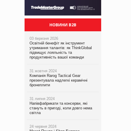
НОВИНИ B2B
03 березня 2026
Освітній бенефіт як інструмент
утримання талантів: як ThinkGlobal
підвищує лояльність та
продуктивність вашої команди
31 жовтня 2024
Компанія Rarog Tactical Gear
презентувала надлегкі керамічні
бронеплити
31 липня 2024
Напівфабрикати та консерви, які
стануть в пригоді, коли довго нема
світла
24 червня 2024