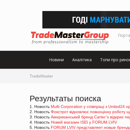
Порта
Новини
Аналітика
Топи про рино
TradeMaster
Результаты поиска
1. Новость
Multi Corporation у співпраці з United24 
2. Новость
Фокстрот відновлює повноцінну роботу ще 
3. Новость
Американський бренд Carter’s відкриє пе
4. Новость
Новий магазин ISEI у FORUM LVIV
5. Новость
FORUM LVIV представляет новые бренды