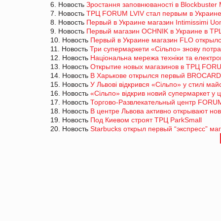
6. Новость
Зростання заповнюваності в Blockbuster Ma
7. Новость
ТРЦ FORUM LVIV стал первым в Украине
8. Новость
Первый в Украине магазин Intimissimi 
9. Новость
Первый магазин OCHNIK в Украине в Т
10. Новость
Первый в Украине магазин FLO открыл
11. Новость
Три супермаркети «Сільпо» знову потра
12. Новость
Національна мережа техніки та електр
13. Новость
Открытие новых магазинов в ТРЦ FORU
14. Новость
В Харькове открылся первый BROCARD 
15. Новость
У Львові відкрився «Сільпо» у стилі ма
16. Новость
«Сільпо» відкрив новий супермаркет у ц
17. Новость
Торгово-Развлекательный центр FORUM
18. Новость
В центре Львова активно открывают но
19. Новость
Под Киевом строят ТРЦ ParkSmall
20. Новость
Starbucks открыл первый “экспресс” ма