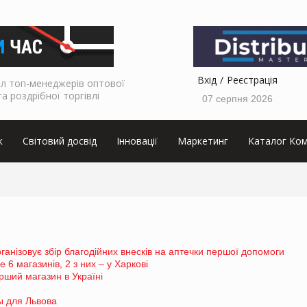
Вхід
Реєстрація
л топ-менеджерів оптової
та роздрібної торгівлі
07 серпня 2026
к
Світовий досвід
Інновації
Маркетинг
Каталог Ком
організовує збір благодійних внесків на аптечки першої допомоги
6 магазинів, 2 з них – у Харкові
рший магазин в Україні
 для Львова