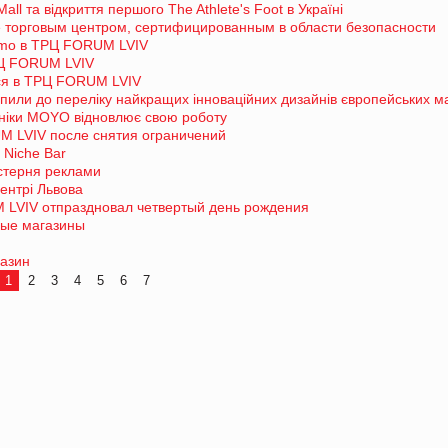
ll та відкриття першого The Athlete's Foot в Україні
 торговым центром, сертифицированным в области безопасности
Uomo в ТРЦ FORUM LVIV
РЦ FORUM LVIV
ся в ТРЦ FORUM LVIV
пили до переліку найкращих інноваційних дизайнів європейських ма
оніки MOYO відновлює свою роботу
M LVIV после снятия ограничений
Niche Bar
йстерня реклами
ентрі Львова
 LVIV отпраздновал четвертый день рождения
вые магазины
газин
1
2
3
4
5
6
7