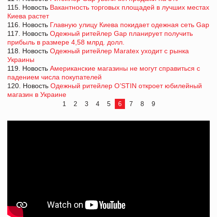
115. Новость
Вакантность торговых площадей в лучших местах
Киева растет
116. Новость
Главную улицу Киева покидает одежная сеть Gap
117. Новость
Одежный ритейлер Gap планирует получить
прибыль в размере 4,58 млрд. долл.
118. Новость
Одежный ритейлер Maratex уходит с рынка
Украины
119. Новость
Американские магазины не могут справиться с
падением числа покупателей
120. Новость
Одежный ритейлер O’STIN откроет юбилейный
магазин в Украине
1
2
3
4
5
6
7
8
9