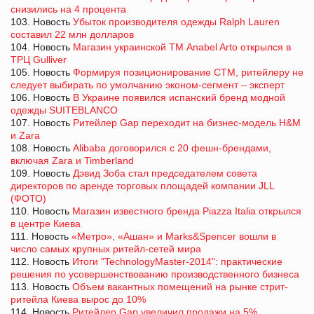
снизились на 4 процента
103. Новость
Убыток производителя одежды Ralph Lauren
составил 22 млн долларов
104. Новость
Магазин украинской ТМ Anabel Arto открылся в
ТРЦ Gulliver
105. Новость
Формируя позиционирование СТМ, ритейлеру не
следует выбирать по умолчанию эконом-сегмент – эксперт
106. Новость
В Украине появился испанский бренд модной
одежды SUITEBLANCO
107. Новость
Ритейлер Gap переходит на бизнес-модель H&M
и Zara
108. Новость
Alibaba договорился с 20 фешн-брендами,
включая Zara и Timberland
109. Новость
Дэвид Зоба стал председателем совета
директоров по аренде торговых площадей компании JLL
(ФОТО)
110. Новость
Магазин известного бренда Piazza Italia открылся
в центре Киева
111. Новость
«Метро», «Ашан» и Marks&Spencer вошли в
число самых крупных ритейл-сетей мира
112. Новость
Итоги "TechnologyMaster-2014": практические
решения по усовершенствованию производственного бизнеса
113. Новость
Объем вакантных помещений на рынке стрит-
ритейла Киева вырос до 10%
114. Новость
Ритейлер Gap увеличил продажи на 5%