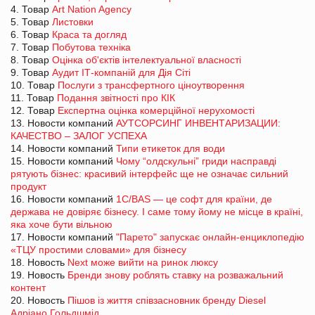
4. Товар
Art Nation Agency
5. Товар
Листовки
6. Товар
Краса та догляд
7. Товар
Побутова техніка
8. Товар
Оцінка об'єктів інтелектуальної власності
9. Товар
Аудит ІТ-компаній для Дія Сіті
10. Товар
Послуги з трансфертного ціноутворення
11. Товар
Подання звітності про КІК
12. Товар
Експертна оцінка комерційної нерухомості
13. Новости компаний
АУТСОРСИНГ ИНВЕНТАРИЗАЦИИ:
КАЧЕСТВО – ЗАЛОГ УСПЕХА
14. Новости компаний
Типи етикеток для води
15. Новости компаний
Чому “олдскульні” гриди насправді
рятують бізнес: красивий інтерфейс ще не означає сильний
продукт
16. Новости компаний
1С/BAS — це софт для країни, де
держава не довіряє бізнесу. І саме тому йому не місце в країні,
яка хоче бути вільною
17. Новости компаний
"Парето" запускає онлайн-енциклопедію
«ТЦУ простими словами» для бізнесу
18. Новость
Next може вийти на ринок люксу
19. Новость
Бренди знову роблять ставку на розважальний
контент
20. Новость
Пішов із життя співзасновник бренду Diesel
Адріано Гольдшмід