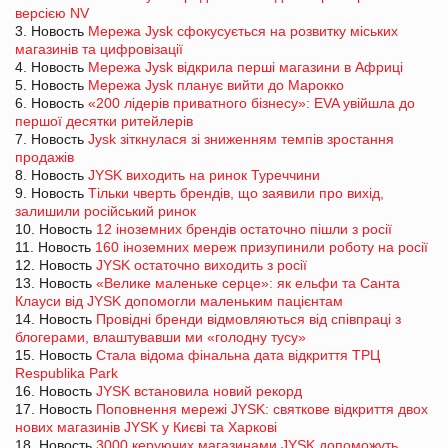
версією NV
3. Новость
Мережа Jysk сфокусується на розвитку міських
магазинів та цифровізації
4. Новость
Мережа Jysk відкрила перші магазини в Африці
5. Новость
Мережа Jysk планує вийти до Марокко
6. Новость
«200 лідерів приватного бізнесу»: EVA увійшла до
першої десятки ритейлерів
7. Новость
Jysk зіткнулася зі зниженням темпів зростання
продажів
8. Новость
JYSK виходить на ринок Туреччини
9. Новость
Тільки чверть брендів, що заявили про вихід,
залишили російський ринок
10. Новость
12 іноземних брендів остаточно пішли з росії
11. Новость
160 іноземних мереж призупинили роботу на росії
12. Новость
JYSK остаточно виходить з росії
13. Новость
«Велике маленьке серце»: як ельфи та Санта
Клауси від JYSK допомогли маленьким пацієнтам
14. Новость
Провідні бренди відмовляються від співпраці з
блогерами, влаштувавши ми «голодну тусу»
15. Новость
Стала відома фінальна дата відкриття ТРЦ
Respublika Park
16. Новость
JYSK встановила новий рекорд
17. Новость
Поповнення мережі JYSK: святкове відкриття двох
нових магазинів JYSK у Києві та Харкові
18. Новость
3000 керуючих магазинами JYSK допоможуть