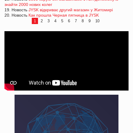
знайти 2000 нових колег
19. Новость
JYSK відкриває другий магазин у Житомирі
20. Новость
Как прошла Черная пятница в JYSK
1
2
3
4
5
6
7
8
9
10