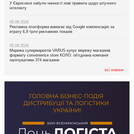
У Євросоюзі набули чинності нові правила щодо штучного
05.08.2026
У Євросоюзі набули чинності нові правила щодо штучного
інтелекту
Смачне поповнення дитячого меню: у VARUS з’явилися
інтелекту
новинки від ТМ ТОКЕРИ
05.08.2026
05.08.2026
Рекламна платформа вимагає від Google компенсацію за
05.08.2026
Рекламна платформа вимагає від Google компенсацію за
втрату 6,9 трлн рекламних показів
Сергій Лісунов про заморожені хлібобулочні вироби на
втрату 6,9 трлн рекламних показів
PrivateLabel&FMCG Master 2026
05.08.2026
05.08.2026
Мережа супермаркетів VARUS купує мережу магазинів
04.08.2026
Adidas витратила понад $1 млрд на маркетинг за квартал
формату convenience store КОЛО: об’єднана компанія
Через атаку РФ у Дніпрі пошкоджено склад шоколаду
налічуватиме 374 магазини
Millennium
всі новини