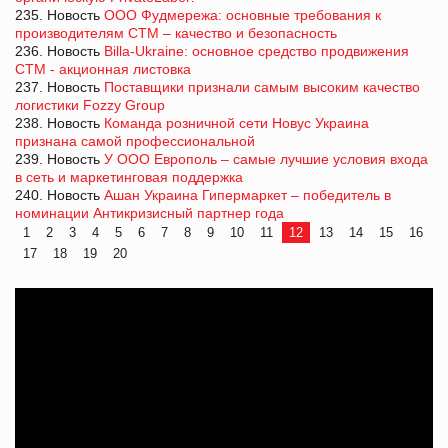
235. Новость
ООО Фудмережа: основные требования к
производителям СТМ – качество и безопасность
236. Новость
Billa-Ukraine: основное средство продвижения
СТМ - акционная листовка
237. Новость
Поставщики признали самым высоким качество
логистики Fozzy Group
238. Новость
Команда розничной сети Новус Украина
признана самой профессиональной
239. Новость
У ООО Европоль – самые лучшие условия входа
в сеть и маркетинговая поддержка
240. Новость
Ашан Украина Гипермаркет – победитель в
номинации Антикризисный партнер года
1
2
3
4
5
6
7
8
9
10
11
12
13
14
15
16
17
18
19
20