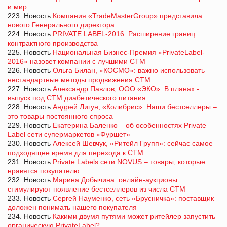
и мир
223. Новость
Компания «TradeMasterGroup» представила
нового Генерального директора.
224. Новость
PRIVATE LABEL-2016: Расширение границ
контрактного производства
225. Новость
Национальная Бизнес-Премия «PrivateLabel-
2016» назовет компании с лучшими СТМ
226. Новость
Ольга Билан, «КОСМО»: важно использовать
нестандартные методы продвижения СТМ
227. Новость
Александр Павлов, ООО «ЭКО»: В планах -
выпуск под СТМ диабетического питания
228. Новость
Андрей Лигун, «Колибрис»: Наши бестселлеры –
это товары постоянного спроса
229. Новость
Екатерина Баленко – об особенностях Private
Label сети супермаркетов «Фуршет»
230. Новость
Алексей Шевчук, «Ритейл Групп»: сейчас самое
подходящее время для перехода к СТМ
231. Новость
Private Labels сети NOVUS – товары, которые
нравятся покупателю
232. Новость
Марина Добычина: онлайн-аукционы
стимулируют появление бестселлеров из числа СТМ
233. Новость
Сергей Науменко, сеть «Брусничка»: поставщик
доложен понимать нашего покупателя
234. Новость
Какими двумя путями может ритейлер запустить
органическую PrivateLabel?