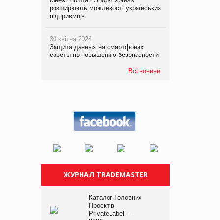
Meest Пошта і Shop-Express
розширюють можливості українських
підприємців
30 квітня 2024
Защита данных на смартфонах:
советы по повышению безопасности
Всі новини
ЖУРНАЛ TRADEMASTER
Каталог Головних
Проєктів
PrivateLabel –