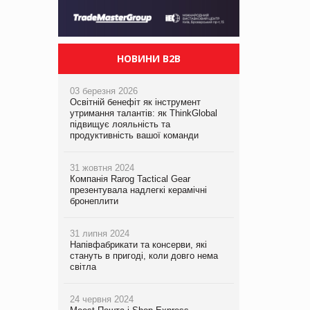
НОВИНИ B2B
03 березня 2026
Освітній бенефіт як інструмент
утримання талантів: як ThinkGlobal
підвищує лояльність та
продуктивність вашої команди
31 жовтня 2024
Компанія Rarog Tactical Gear
презентувала надлегкі керамічні
бронеплити
31 липня 2024
Напівфабрикати та консерви, які
стануть в пригоді, коли довго нема
світла
24 червня 2024