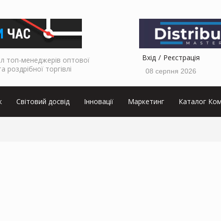
Вхід
Реєстрація
л топ-менеджерів оптової
та роздрібної торгівлі
08 серпня 2026
к
Світовий досвід
Інновації
Маркетинг
Каталог Ком