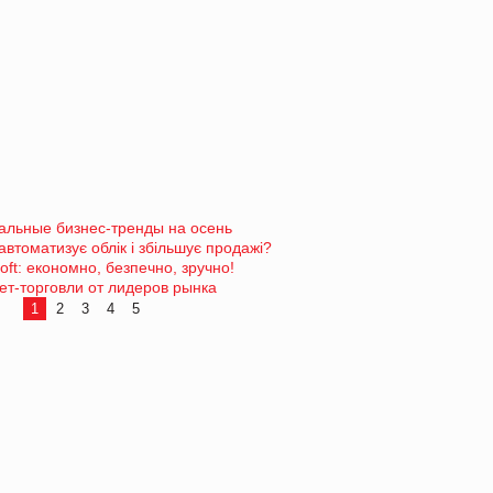
уальные бизнес-тренды на осень
автоматизує облік і збільшує продажі?
oft: економно, безпечно, зручно!
нет-торговли от лидеров рынка
1
2
3
4
5