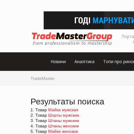
Порта
Новини
Аналітика
Топи про рино
TradeMaster
Результаты поиска
1. Товар
Майка мужская
2. Товар
Шорты мужские.
3. Товар
Штаны мужские
4. Товар
Штаны женские
5. Товар
Майки женские