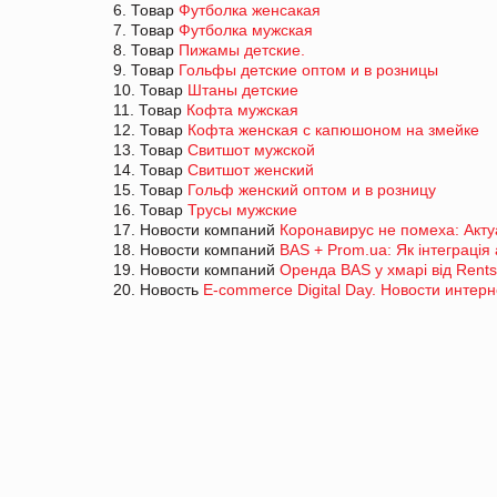
6. Товар
Футболка женсакая
7. Товар
Футболка мужская
8. Товар
Пижамы детские.
9. Товар
Гольфы детские оптом и в розницы
10. Товар
Штаны детские
11. Товар
Кофта мужская
12. Товар
Кофта женская с капюшоном на змейке
13. Товар
Свитшот мужской
14. Товар
Свитшот женский
15. Товар
Гольф женский оптом и в розницу
16. Товар
Трусы мужские
17. Новости компаний
Коронавирус не помеха: Акт
18. Новости компаний
BAS + Prom.ua: Як інтеграція 
19. Новости компаний
Оренда BAS у хмарі від Rents
20. Новость
E-commerce Digital Day. Новости интер