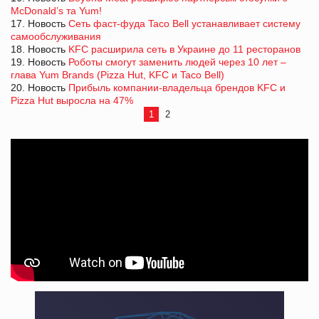
McDonald’s та Yum!
17. Новость
Сеть фаст-фуда Taco Bell устанавливает систему
самообслуживания
18. Новость
KFC расширила сеть в Украине до 11 ресторанов
19. Новость
Роботы смогут заменить людей через 10 лет –
глава Yum Brands (Pizza Hut, KFC и Taco Bell)
20. Новость
Прибыль компании-владельца брендов KFC и
Pizza Hut выросла на 47%
1
2