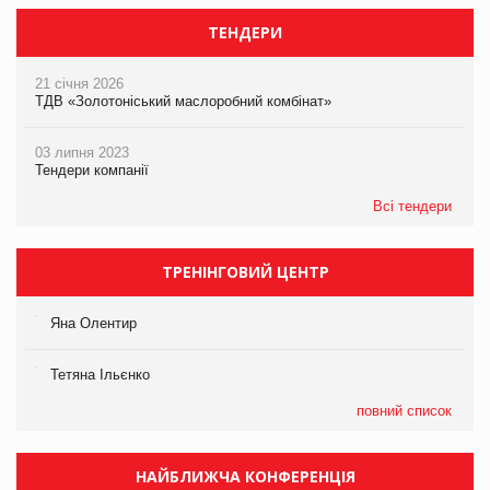
ТЕНДЕРИ
21 січня 2026
ТДВ «Золотоніський маслоробний комбінат»
03 липня 2023
Тендери компанії
Всі тендери
ТРЕНІНГОВИЙ ЦЕНТР
Яна Олентир
Тетяна Ільєнко
повний список
НАЙБЛИЖЧА КОНФЕРЕНЦІЯ