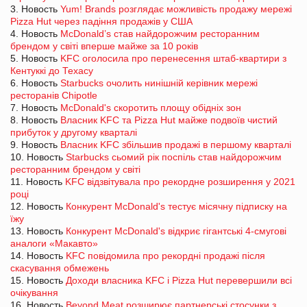
3. Новость
Yum! Brands розглядає можливість продажу мережі
Pizza Hut через падіння продажів у США
4. Новость
McDonald’s став найдорожчим ресторанним
брендом у світі вперше майже за 10 років
5. Новость
KFC оголосила про перенесення штаб-квартири з
Кентуккі до Техасу
6. Новость
Starbucks очолить нинішній керівник мережі
ресторанів Chipotle
7. Новость
McDonald's скоротить площу обідніх зон
8. Новость
Власник KFC та Pizza Hut майже подвоїв чистий
прибуток у другому кварталі
9. Новость
Власник KFC збільшив продажі в першому кварталі
10. Новость
Starbucks сьомий рік поспіль став найдорожчим
ресторанним брендом у світі
11. Новость
KFC відзвітувала про рекордне розширення у 2021
році
12. Новость
Конкурент McDonald's тестує місячну підписку на
їжу
13. Новость
Конкурент McDonald's відкриє гігантські 4-смугові
аналоги «Макавто»
14. Новость
KFC повідомила про рекордні продажі після
скасування обмежень
15. Новость
Доходи власника KFC і Pizza Hut перевершили всі
очікування
16. Новость
Beyond Meat розширює партнерські стосунки з