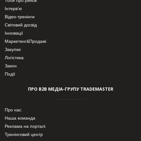
Топи про ринок
Інтерв’ю
Відео-тренінги
Світовий досвід
Інновації
Маркетинг&Продажі
Закупки
Логістика
Закон
Події
ПРО В2В МЕДІА-ГРУПУ TRADEMASTER
Про нас
Наша команда
Реклама на порталі
Тренінговий центр