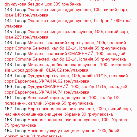
фундукова без домішок 399 грн/банка
143. Товар
Фісташки очищені ядро ​​сушене, 100г, вищий сорт,
Іран 149 грн/упаковка
144. Товар
Фісташки очищені ядро сушене, 1кг, Іран 1 099 грн/
упаковка
145. Товар
Фісташки очищені зелені сушені, 100г, вищий сорт,
Іран 229 грн/упаковка
146. Товар
Мигдаль іспанський ядро ​​сушене, 100г, солодкий
сорт Comuna Selected, калібр 12-14, Іспанія 59 грн/упаковка
147. Товар
Мигдаль іспанський СМАЖЕНИЙ, 100г, солодкий
сорт Comuna Selected, калібр 12-14, Іспанія 69 грн/упаковка
148. Товар
Мигдаль ядро бланшоване сушене, 100г, очищений
від шкірки добірний, США 62 грн/упаковка
149. Товар
Фундук ядро ​​сушене, 100г, калібр 11/15, солодкий
сорт Барселона, УКРАЇНА 62 грн/упаковка
150. Товар
Фундук СМАЖЕНИЙ, 100г, калібр 11/15, солодкий
сорт Барселона, УКРАЇНА 74 грн/упаковка
151. Товар
Волоський горіх ядро сушене, 100г, калібр 1/2
половинки, світлий, Україна 59 грн/упаковка
152. Товар
Ядро насіння соняшника сушене, 200 г, вищий сорт,
насіння соняшника очищене, Україна 39 грн/упаковка
153. Товар
Насіння конопель очищене сушене, 100г, Україна
79 грн/упаковка
154. Товар
Насіння кунжуту очищене сушене, 100г, білий
кунжут, Індія 34 грн/упаковка