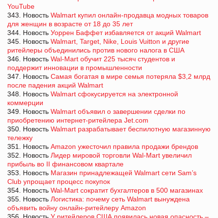
YouTube
343. Новость
Walmart купил онлайн-продавца модных товаров
для женщин в возрасте от 18 до 35 лет
344. Новость
Уоррен Баффет избавляется от акций Walmart
345. Новость
Walmart, Target, Nike, Louis Vuitton и другие
ритейлеры объединились против нового налога в США
346. Новость
Wal-Mart обучит 225 тысяч студентов и
поддержит инновации в промышленности
347. Новость
Самая богатая в мире семья потеряла $3,2 млрд
после падения акций Walmart
348. Новость
Walmart сфокусируется на электронной
коммерции
349. Новость
Walmart объявил о завершении сделки по
приобретению интернет-ритейлера Jet.com
350. Новость
Walmart разрабатывает беспилотную магазинную
тележку
351. Новость
Amazon ужесточил правила продажи брендов
352. Новость
Лидер мировой торговли Wal-Mart увеличил
прибыль во II финансовом квартале
353. Новость
Магазин принадлежащей Walmart cети Sam’s
Club упрощает процесс покупок
354. Новость
Wal-Mart сократит бухгалтеров в 500 магазинах
355. Новость
Логистика: почему сеть Walmart вынуждена
объявить войну онлайн-ритейлеру Amazon
356. Новость
У ритейлеров США появилась новая опасность –