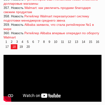
долларовые магазины
357. Новость
Walmart: как увеличить продажи благодаря
свежим продуктам
358. Новость
Ритейлер Walmart перезапускает систему
подготовки менеджеров среднего звена
359. Новость
Alibaba заявила, что стала ритейлером №1 в
мире
360. Новость
Ритейлер Alibaba впервые опередил по обороту
Walmart
1
2
3
4
5
6
7
8
9
10
11
12
13
14
15
16
17
18
19
20