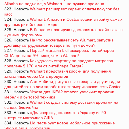
Alibaba на подъеме, у Walmart – не лучшие времена
323. Новость
Walmart расширяет сервис оплаты покупок без
касс
324. Новость
Walmart, Amazon и Costco вошли в тройку самых
крупных ритейлеров в мире
325. Новость
В Лондоне планируют доставлять онлайн-заказы
«умным фургоном»
326. Новость
На что рассчитывает сеть Walmart, запустив
доставку сотрудниками товаров по пути домой?
327. Новость
Первый магазин Lidl шокировал ритейлеров
США: цены на 9% ниже, чем в Walmart!
328. Новость
Как удалось стартапу по продаже матрасов
привлечь $ 170 млн от ритейлера Target?
329. Новость
Walmart представил киоски для получения
заказанных через Сеть продуктов
330. Новость
Автомобили, ритуальные товары и другие идеи
для ритейла: на чем зарабатывает американская сеть Costco
331. Новость
Угроза для IKEA? Amazon увеличит продажи
мебели и бытовой техники
332. Новость
Walmart создаст систему доставки дронами на
основе блокчейна
333. Новость
«Деливери» доставляет в Украину из 90
интернет-магазинов США
334. Новость
Lidl тестирует новое мобильное приложение
Shop & Go в Португалии