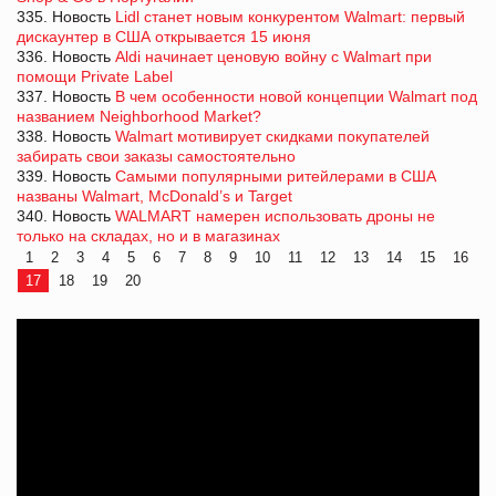
335. Новость
Lidl станет новым конкурентом Walmart: первый
дискаунтер в США открывается 15 июня
336. Новость
Aldi начинает ценовую войну с Walmart при
помощи Private Label
337. Новость
В чем особенности новой концепции Walmart под
названием Neighborhood Market?
338. Новость
Walmart мотивирует скидками покупателей
забирать свои заказы самостоятельно
339. Новость
Самыми популярными ритейлерами в США
названы Walmart, McDonald’s и Target
340. Новость
WALMART намерен использовать дроны не
только на складах, но и в магазинах
1
2
3
4
5
6
7
8
9
10
11
12
13
14
15
16
17
18
19
20