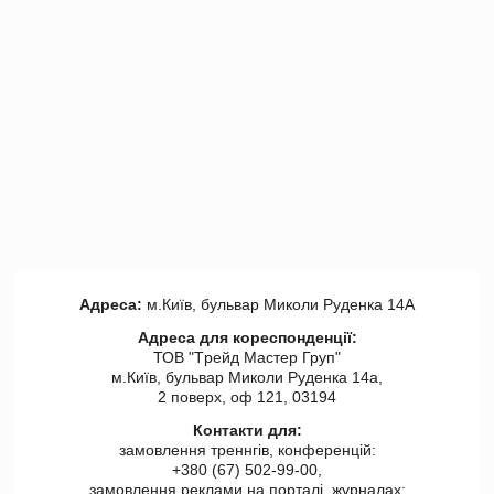
Адреса:
м.Київ, бульвар Миколи Руденка 14А
Адреса для кореспонденції:
ТОВ "Tрейд Мастер Груп"
м.Київ, бульвар Миколи Руденка 14а,
2 поверх, оф 121, 03194
Контакти для:
замовлення треннгів, конференцій:
+380 (67) 502-99-00,
замовлення реклами на порталі, журналах: