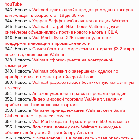
YouTube
343. Новость
Walmart купил онлайн-продавца модных товаров
для женщин в возрасте от 18 до 35 лет
344. Новость
Уоррен Баффет избавляется от акций Walmart
345. Новость
Walmart, Target, Nike, Louis Vuitton и другие
ритейлеры объединились против нового налога в США
346. Новость
Wal-Mart обучит 225 тысяч студентов и
поддержит инновации в промышленности
347. Новость
Самая богатая в мире семья потеряла $3,2 млрд
после падения акций Walmart
348. Новость
Walmart сфокусируется на электронной
коммерции
349. Новость
Walmart объявил о завершении сделки по
приобретению интернет-ритейлера Jet.com
350. Новость
Walmart разрабатывает беспилотную магазинную
тележку
351. Новость
Amazon ужесточил правила продажи брендов
352. Новость
Лидер мировой торговли Wal-Mart увеличил
прибыль во II финансовом квартале
353. Новость
Магазин принадлежащей Walmart cети Sam’s
Club упрощает процесс покупок
354. Новость
Wal-Mart сократит бухгалтеров в 500 магазинах
355. Новость
Логистика: почему сеть Walmart вынуждена
объявить войну онлайн-ритейлеру Amazon
356. Новость
У ритейлеров США появилась новая опасность –