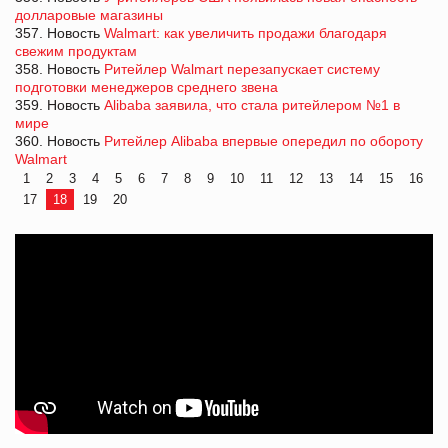
долларовые магазины
357. Новость
Walmart: как увеличить продажи благодаря
свежим продуктам
358. Новость
Ритейлер Walmart перезапускает систему
подготовки менеджеров среднего звена
359. Новость
Alibaba заявила, что стала ритейлером №1 в
мире
360. Новость
Ритейлер Alibaba впервые опередил по обороту
Walmart
1
2
3
4
5
6
7
8
9
10
11
12
13
14
15
16
17
18
19
20