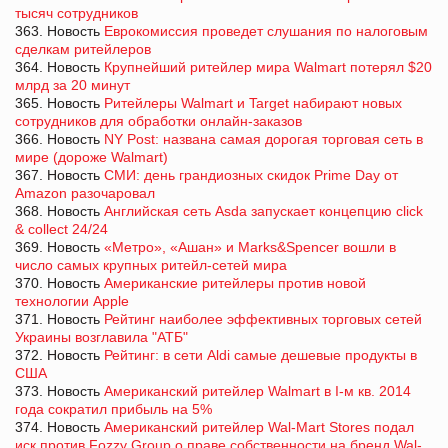
тысяч сотрудников
363. Новость
Еврокомиссия проведет слушания по налоговым
сделкам ритейлеров
364. Новость
Крупнейший ритейлер мира Walmart потерял $20
млрд за 20 минут
365. Новость
Ритейлеры Walmart и Target набирают новых
сотрудников для обработки онлайн-заказов
366. Новость
NY Post: названа самая дорогая торговая сеть в
мире (дороже Walmart)
367. Новость
СМИ: день грандиозных скидок Prime Day от
Amazon разочаровал
368. Новость
Английская сеть Asda запускает концепцию click
& collect 24/24
369. Новость
«Метро», «Ашан» и Marks&Spencer вошли в
число самых крупных ритейл-сетей мира
370. Новость
Американские ритейлеры против новой
технологии Apple
371. Новость
Рейтинг наиболее эффективных торговых сетей
Украины возглавила "АТБ"
372. Новость
Рейтинг: в сети Aldi самые дешевые продукты в
США
373. Новость
Американский ритейлер Walmart в І-м кв. 2014
года сократил прибыль на 5%
374. Новость
Американский ритейлер Wal-Mart Stores подал
иск против Fozzy Group о праве собственности на бренд Wal-