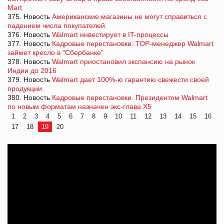
Mart
375. Новость
Американские магазины не могут справиться с
падением числа покупателей
376. Новость
Walmart инвестирует в IT-процессы
377. Новость
Кадровые перестановки. ТОР-менеджер Walmart
займет кресло в "Сбербанке"
378. Новость
Walmart приостановил экспансию на рынок
Индии до 2016
379. Новость
Walmart дает 100%-ю гарантию свежести своей
продукции
380. Новость
Кадровые перестановки. Президентом Walmart
по новым форматам назначен экс-глава Х5
1
2
3
4
5
6
7
8
9
10
11
12
13
14
15
16
17
18
19
20