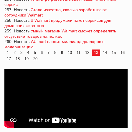
сервис
257. Новость
Стало известно, сколько зарабатывают
сотрудники Walmart
258. Новость
В Walmart придумали пакет сервисов для
домашних животных
259. Новость
Умный магазин Walmart сможет определять
отсутствие товаров на полках
260. Новость
Walmart вложит миллиард долларов в
модернизацию
1
2
3
4
5
6
7
8
9
10
11
12
13
14
15
16
17
18
19
20