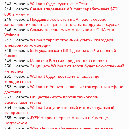
243. Новость
Walmart будет судиться с Tesla
244. Новость
Семья владельцев Walmart зарабатывает $70
000 в минуту
245. Новость
Продавцы жалуются на Amazon: сервис
заставляет их повышать цены на товары на других ресурсах
246. Новость
Самым посещаемым магазином в США стал
Walmart
247. Новость
Walmart терпит огромные убытки благодаря
электронной коммерции
248. Новость
55% украинского ВВП дают малый и средний
бизнес
249. Новость
Монахи в Бельгии продают пиво онлайн
250. Новость
Защищать Walmart от воров будет искусственный
интеллект
251. Новость
Walmart будет доставлять товары до
холодильника
252. Новость
Walmart и Amazon - главные конкуренты в сфере
доставки
253. Новость
Общественность против технологии
распознавания лиц
254. Новость
Walmart запустил первый интеллектуальный
супермаркет
255. Новость
JYSK откроет первый магазин в Каменце-
Подольском
256. Новость
WhatsApp разрабатывает новый платежный