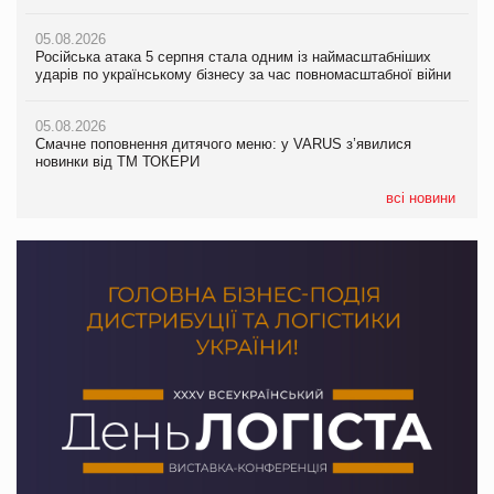
05.08.2026
Amazon звинуватили у недостовірній рекламі екологічних
05.08.2026
05.08.2026
продуктів
Російська атака 5 серпня стала одним із наймасштабніших
Сергій Лісунов про заморожені хлібобулочні вироби на
ударів по українському бізнесу за час повномасштабної війни
PrivateLabel&FMCG Master 2026
05.08.2026
AstraZeneca обговорює найбільшу угоду десятиліття
05.08.2026
04.08.2026
Смачне поповнення дитячого меню: у VARUS з’явилися
Через атаку РФ у Дніпрі пошкоджено склад шоколаду
новинки від ТМ ТОКЕРИ
Millennium
всі новини