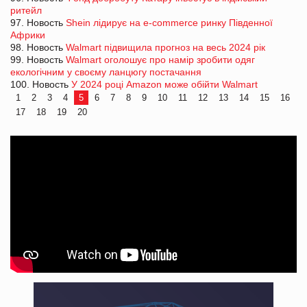
ритейл
97. Новость
Shein лідирує на e-commerce ринку Південної
Африки
98. Новость
Walmart підвищила прогноз на весь 2024 рік
99. Новость
Walmart оголошує про намір зробити одяг
екологічним у своєму ланцюгу постачання
100. Новость
У 2024 році Amazon може обійти Walmart
1
2
3
4
5
6
7
8
9
10
11
12
13
14
15
16
17
18
19
20