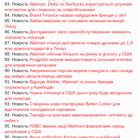
83. Новость
Walmart, Delta та Starbucks користуються штучним
інтелектом для стеження за співробітниками
84. Новость
Brand Finance назвав найдорожчі бренди у світі
85. Новость
Adidas вирішив не списувати залишки колекцій
Yeezy
86. Новость
Дослідження: каси самообслуговування знижують
лояльність покупців
87. Новость
Walmart планує доставляти товари дронами до 1,8
млн домогосподарств у Техасі
88. Новость
Walmart обігнав Amazon на ринку e-grocery у США
89. Новость
Роздрібні мережі використовують штучний інтелект
для управління запасами
90. Новость
Американські торгові мережі очищують свої склади
від зайвих запасів перед святами
91. Новость
Відходи Adidas, Walmart та інших брендів
спалюються у Камбоджі
92. Новость
Чорна п'ятниця в США цього року буде вигіднішою
для покупців
93. Новость
Створена нова платформа Better Cotton для
відстеження походження сировини
94. Новость
Тарифи на вантажні авіаперевезення «злітають до
небес»
95. Новость
HSBC вважає акції Walmart фаворитами серед
ритейлерів у США
96. Новость
Фонд добробуту Катару інвестує в індійський