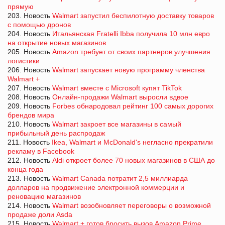
прямую
203. Новость
Walmart запустил беспилотную доставку товаров
с помощью дронов
204. Новость
Итальянская Fratelli Ibba получила 10 млн евро
на открытие новых магазинов
205. Новость
Amazon требует от своих партнеров улучшения
логистики
206. Новость
Walmart запускает новую программу членства
Walmart +
207. Новость
Walmart вместе с Microsoft купят TikTok
208. Новость
Онлайн-продажи Walmart выросли вдвое
209. Новость
Forbes обнародовал рейтинг 100 самых дорогих
брендов мира
210. Новость
Walmart закроет все магазины в самый
прибыльный день распродаж
211. Новость
Ikea, Walmart и McDonald's негласно прекратили
рекламу в Facebook
212. Новость
Aldi откроет более 70 новых магазинов в США до
конца года
213. Новость
Walmart Canada потратит 2,5 миллиарда
долларов на продвижение электронной коммерции и
реновацию магазинов
214. Новость
Walmart возобновляет переговоры о возможной
продаже доли Asda
215. Новость
Walmart + готов бросить вызов Amazon Prime