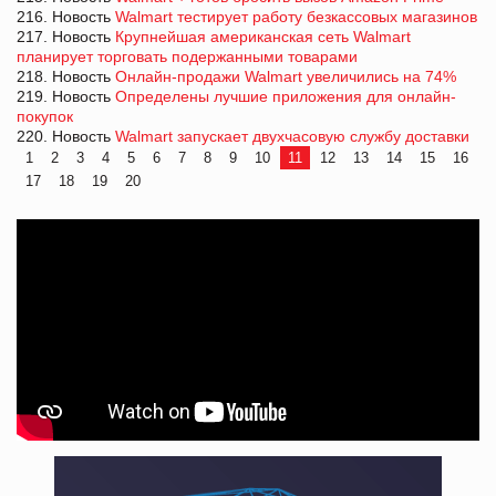
216. Новость
Walmart тестирует работу безкассовых магазинов
217. Новость
Крупнейшая американская сеть Walmart
планирует торговать подержанными товарами
218. Новость
Онлайн-продажи Walmart увеличились на 74%
219. Новость
Определены лучшие приложения для онлайн-
покупок
220. Новость
Walmart запускает двухчасовую службу доставки
1
2
3
4
5
6
7
8
9
10
11
12
13
14
15
16
17
18
19
20