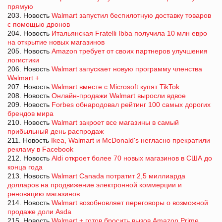
прямую
203. Новость
Walmart запустил беспилотную доставку товаров
с помощью дронов
204. Новость
Итальянская Fratelli Ibba получила 10 млн евро
на открытие новых магазинов
205. Новость
Amazon требует от своих партнеров улучшения
логистики
206. Новость
Walmart запускает новую программу членства
Walmart +
207. Новость
Walmart вместе с Microsoft купят TikTok
208. Новость
Онлайн-продажи Walmart выросли вдвое
209. Новость
Forbes обнародовал рейтинг 100 самых дорогих
брендов мира
210. Новость
Walmart закроет все магазины в самый
прибыльный день распродаж
211. Новость
Ikea, Walmart и McDonald's негласно прекратили
рекламу в Facebook
212. Новость
Aldi откроет более 70 новых магазинов в США до
конца года
213. Новость
Walmart Canada потратит 2,5 миллиарда
долларов на продвижение электронной коммерции и
реновацию магазинов
214. Новость
Walmart возобновляет переговоры о возможной
продаже доли Asda
215. Новость
Walmart + готов бросить вызов Amazon Prime