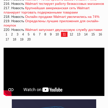
216. Новость
Walmart тестирует работу безкассовых магазинов
217. Новость
Крупнейшая американская сеть Walmart
планирует торговать подержанными товарами
218. Новость
Онлайн-продажи Walmart увеличились на 74%
219. Новость
Определены лучшие приложения для онлайн-
покупок
220. Новость
Walmart запускает двухчасовую службу доставки
1
2
3
4
5
6
7
8
9
10
11
12
13
14
15
16
17
18
19
20