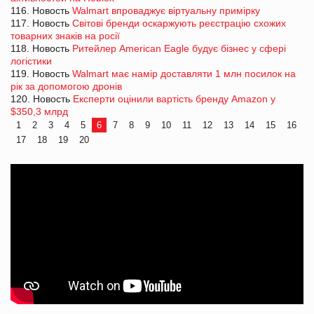
116. Новость
Walmart впроваджує віртуальну примірку
117. Новость
Світові бренди оскаржують реєстрацію схожих
товарних знаків на росії
118. Новость
Ритейлер American Eagle будує бізнес у сфері
логістики
119. Новость
Walmart має намір доставляти 1 млн посилок на
рік за допомогою дронів
120. Новость
Експерти оцінили вартість бренду Amazon у
$350,3 млрд
1
2
3
4
5
6
7
8
9
10
11
12
13
14
15
16
17
18
19
20