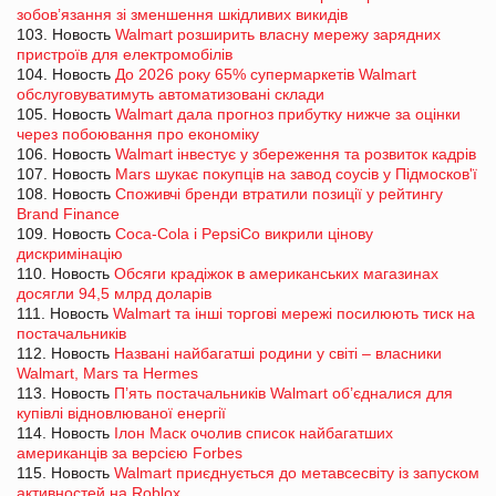
зобов’язання зі зменшення шкідливих викидів
103. Новость
Walmart розширить власну мережу зарядних
пристроїв для електромобілів
104. Новость
До 2026 року 65% супермаркетів Walmart
обслуговуватимуть автоматизовані склади
105. Новость
Walmart дала прогноз прибутку нижче за оцінки
через побоювання про економіку
106. Новость
Walmart інвестує у збереження та розвиток кадрів
107. Новость
Mars шукає покупців на завод соусів у Підмосков'ї
108. Новость
Споживчі бренди втратили позиції у рейтингу
Brand Finance
109. Новость
Coca-Cola і PepsiCo викрили цінову
дискримінацію
110. Новость
Обсяги крадіжок в американських магазинах
досягли 94,5 млрд доларів
111. Новость
Walmart та інші торгові мережі посилюють тиск на
постачальників
112. Новость
Названі найбагатші родини у світі – власники
Walmart, Mars та Hermes
113. Новость
П’ять постачальників Walmart об’єдналися для
купівлі відновлюваної енергії
114. Новость
Ілон Маск очолив список найбагатших
американців за версією Forbes
115. Новость
Walmart приєднується до метавсесвіту із запуском
активностей на Roblox