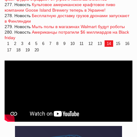
277. Новость
Культовое американское крафтовое пиво
компании Goose Island Brewery теперь в Украине!
278. Новость
Бесплатную доставку грузов дронами запускают
в Финляндии
279. Новость
Мыть полы в магазинах Walmart будут роботы
280. Новость
Американцы потратили $6 миллиардов на Black
friday
1
2
3
4
5
6
7
8
9
10
11
12
13
14
15
16
17
18
19
20