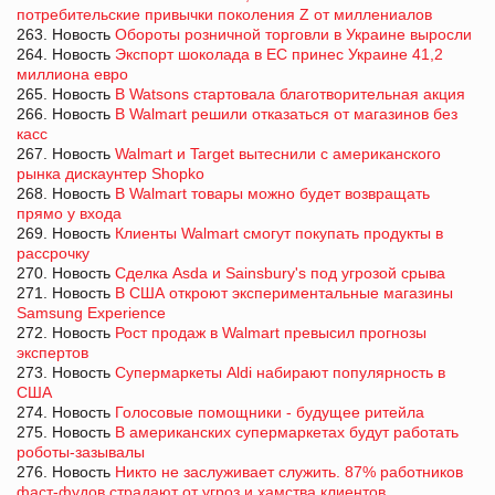
потребительские привычки поколения Z от миллениалов
263. Новость
Обороты розничной торговли в Украине выросли
264. Новость
Экспорт шоколада в ЕС принес Украине 41,2
миллиона евро
265. Новость
В Watsons стартовала благотворительная акция
266. Новость
В Walmart решили отказаться от магазинов без
касс
267. Новость
Walmart и Target вытеснили с американского
рынка дискаунтер Shopko
268. Новость
В Walmart товары можно будет возвращать
прямо у входа
269. Новость
Клиенты Walmart смогут покупать продукты в
рассрочку
270. Новость
Сделка Asda и Sainsbury's под угрозой срыва
271. Новость
В США откроют экспериментальные магазины
Samsung Experience
272. Новость
Рост продаж в Walmart превысил прогнозы
экспертов
273. Новость
Супермаркеты Aldi набирают популярность в
США
274. Новость
Голосовые помощники - будущее ритейла
275. Новость
В американских супермаркетах будут работать
роботы-зазывалы
276. Новость
Никто не заслуживает служить. 87% работников
фаст-фудов страдают от угроз и хамства клиентов