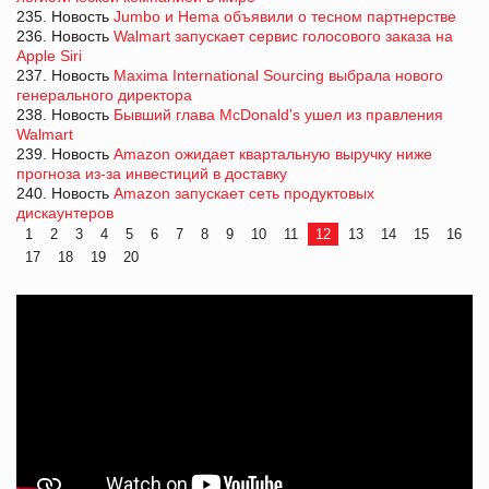
235. Новость
Jumbo и Hema объявили о тесном партнерстве
236. Новость
Walmart запускает сервис голосового заказа на
Apple Siri
237. Новость
Maxima International Sourcing выбрала нового
генерального директора
238. Новость
Бывший глава McDonald's ушел из правления
Walmart
239. Новость
Amazon ожидает квартальную выручку ниже
прогноза из-за инвестиций в доставку
240. Новость
Amazon запускает сеть продуктовых
дискаунтеров
1
2
3
4
5
6
7
8
9
10
11
12
13
14
15
16
17
18
19
20