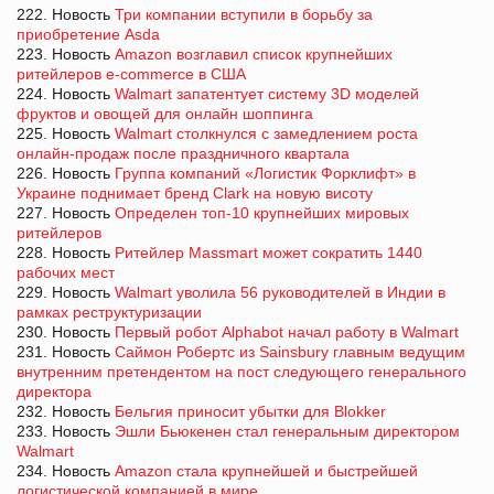
222. Новость
Три компании вступили в борьбу за
приобретение Asda
223. Новость
Amazon возглавил список крупнейших
ритейлеров e-commerce в США
224. Новость
Walmart запатентует систему 3D моделей
фруктов и овощей для онлайн шоппинга
225. Новость
Walmart столкнулся с замедлением роста
онлайн-продаж после праздничного квартала
226. Новость
Группа компаний «Логистик Форклифт» в
Украине поднимает бренд Clark на новую висоту
227. Новость
Определен топ-10 крупнейших мировых
ритейлеров
228. Новость
Ритейлер Massmart может сократить 1440
рабочих мест
229. Новость
Walmart уволила 56 руководителей в Индии в
рамках реструктуризации
230. Новость
Первый робот Alphabot начал работу в Walmart
231. Новость
Саймон Робертс из Sainsbury главным ведущим
внутренним претендентом на пост следующего генерального
директора
232. Новость
Бельгия приносит убытки для Blokker
233. Новость
Эшли Бьюкенен стал генеральным директором
Walmart
234. Новость
Amazon стала крупнейшей и быстрейшей
логистической компанией в мире