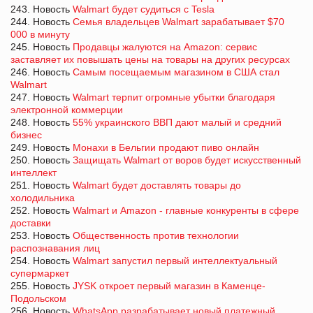
243. Новость
Walmart будет судиться с Tesla
244. Новость
Семья владельцев Walmart зарабатывает $70
000 в минуту
245. Новость
Продавцы жалуются на Amazon: сервис
заставляет их повышать цены на товары на других ресурсах
246. Новость
Самым посещаемым магазином в США стал
Walmart
247. Новость
Walmart терпит огромные убытки благодаря
электронной коммерции
248. Новость
55% украинского ВВП дают малый и средний
бизнес
249. Новость
Монахи в Бельгии продают пиво онлайн
250. Новость
Защищать Walmart от воров будет искусственный
интеллект
251. Новость
Walmart будет доставлять товары до
холодильника
252. Новость
Walmart и Amazon - главные конкуренты в сфере
доставки
253. Новость
Общественность против технологии
распознавания лиц
254. Новость
Walmart запустил первый интеллектуальный
супермаркет
255. Новость
JYSK откроет первый магазин в Каменце-
Подольском
256. Новость
WhatsApp разрабатывает новый платежный