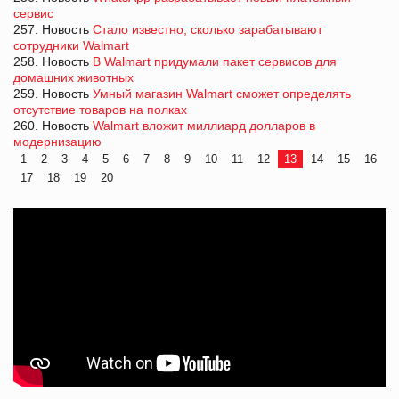
сервис
257. Новость
Стало известно, сколько зарабатывают
сотрудники Walmart
258. Новость
В Walmart придумали пакет сервисов для
домашних животных
259. Новость
Умный магазин Walmart сможет определять
отсутствие товаров на полках
260. Новость
Walmart вложит миллиард долларов в
модернизацию
1
2
3
4
5
6
7
8
9
10
11
12
13
14
15
16
17
18
19
20