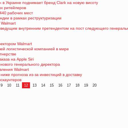
 в Украине поднимает бренд Clark на новую висоту
ых ритейлеров
440 рабочих мест
Индии в рамках реструктуризации
 Walmart
м ведущим внутренним претендентом на пост следующего генераль
ектором Walmart
ей логистической компанией в мире
тнерстве
каза на Apple Siri
а нового генерального директора
вления Walmart
ниже прогноза из-за инвестиций в доставку
искаунтеров
9
10
11
12
13
14
15
16
17
18
19
20