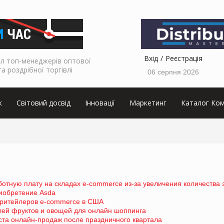
Вхід
Реєстрація
л топ-менеджерів оптової
та роздрібної торгівлі
06 серпня 2026
к
Світовий досвід
Інновації
Маркетинг
Каталог Ком
тную плату на складах e-commerce из-за увеличения количества 
риобретение Asda
 ритейлеров e-commerce в США
лей фруктов и овощей для онлайн шоппинга
ста онлайн-продаж после праздничного квартала