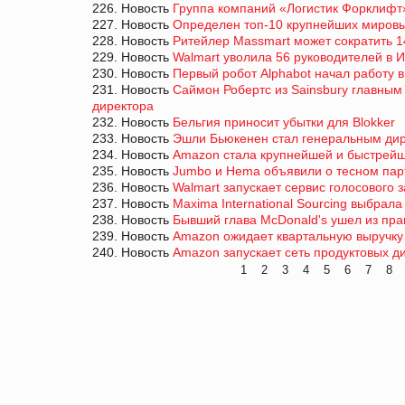
226. Новость
Группа компаний «Логистик Форклифт»
227. Новость
Определен топ-10 крупнейших миров
228. Новость
Ритейлер Massmart может сократить 1
229. Новость
Walmart уволила 56 руководителей в 
230. Новость
Первый робот Alphabot начал работу в
231. Новость
Саймон Робертс из Sainsbury главны
директора
232. Новость
Бельгия приносит убытки для Blokker
233. Новость
Эшли Бьюкенен стал генеральным дир
234. Новость
Amazon стала крупнейшей и быстрейш
235. Новость
Jumbo и Hema объявили о тесном пар
236. Новость
Walmart запускает сервис голосового за
237. Новость
Maxima International Sourcing выбрал
238. Новость
Бывший глава McDonald's ушел из пра
239. Новость
Amazon ожидает квартальную выручку 
240. Новость
Amazon запускает сеть продуктовых д
1
2
3
4
5
6
7
8