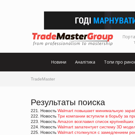
Порта
Новини
Аналітика
Топи про рино
TradeMaster
Результаты поиска
221. Новость
Walmart повышает минимальную зарабо
222. Новость
Три компании вступили в борьбу за п
223. Новость
Amazon возглавил список крупнейших
224. Новость
Walmart запатентует систему 3D моде
225. Новость
Walmart столкнулся с замедлением ро