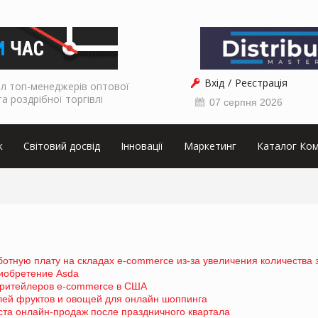
Вхід
Реєстрація
л топ-менеджерів оптової
та роздрібної торгівлі
07 серпня 2026
к
Світовий досвід
Інновації
Маркетинг
Каталог Ком
тную плату на складах e-commerce из-за увеличения количества 
риобретение Asda
 ритейлеров e-commerce в США
лей фруктов и овощей для онлайн шоппинга
ста онлайн-продаж после праздничного квартала