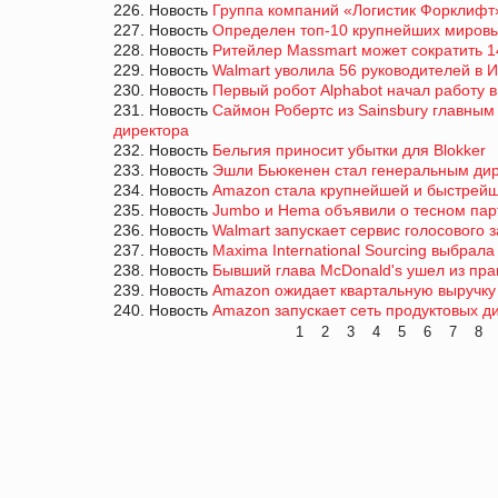
226. Новость
Группа компаний «Логистик Форклифт»
227. Новость
Определен топ-10 крупнейших миров
228. Новость
Ритейлер Massmart может сократить 1
229. Новость
Walmart уволила 56 руководителей в 
230. Новость
Первый робот Alphabot начал работу в
231. Новость
Саймон Робертс из Sainsbury главны
директора
232. Новость
Бельгия приносит убытки для Blokker
233. Новость
Эшли Бьюкенен стал генеральным дир
234. Новость
Amazon стала крупнейшей и быстрейш
235. Новость
Jumbo и Hema объявили о тесном пар
236. Новость
Walmart запускает сервис голосового за
237. Новость
Maxima International Sourcing выбрал
238. Новость
Бывший глава McDonald's ушел из пра
239. Новость
Amazon ожидает квартальную выручку 
240. Новость
Amazon запускает сеть продуктовых д
1
2
3
4
5
6
7
8