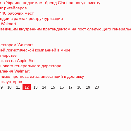
 в Украине поднимает бренд Clark на новую висоту
ых ритейлеров
440 рабочих мест
Индии в рамках реструктуризации
 Walmart
м ведущим внутренним претендентом на пост следующего генераль
ектором Walmart
ей логистической компанией в мире
тнерстве
каза на Apple Siri
а нового генерального директора
вления Walmart
ниже прогноза из-за инвестиций в доставку
искаунтеров
9
10
11
12
13
14
15
16
17
18
19
20