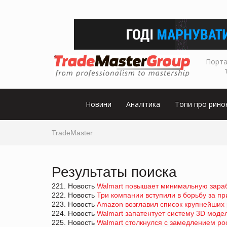
Порта
Новини
Аналітика
Топи про рино
TradeMaster
Результаты поиска
221. Новость
Walmart повышает минимальную зарабо
222. Новость
Три компании вступили в борьбу за п
223. Новость
Amazon возглавил список крупнейших
224. Новость
Walmart запатентует систему 3D моде
225. Новость
Walmart столкнулся с замедлением ро