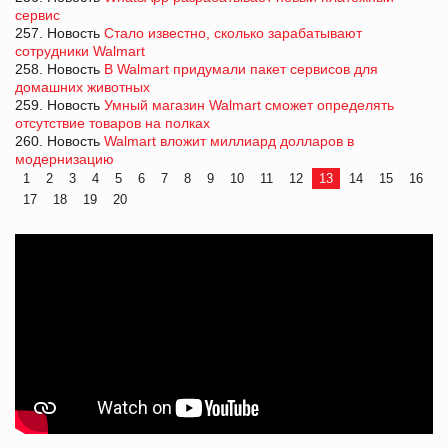
сервис
257. Новость
Стало известно, сколько зарабатывают
сотрудники Walmart
258. Новость
В Walmart придумали пакет сервисов для
домашних животных
259. Новость
Умный магазин Walmart сможет определять
отсутствие товаров на полках
260. Новость
Walmart вложит миллиард долларов в
модернизацию
1
2
3
4
5
6
7
8
9
10
11
12
13
14
15
16
17
18
19
20