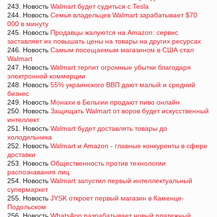
243. Новость
Walmart будет судиться с Tesla
244. Новость
Семья владельцев Walmart зарабатывает $70
000 в минуту
245. Новость
Продавцы жалуются на Amazon: сервис
заставляет их повышать цены на товары на других ресурсах
246. Новость
Самым посещаемым магазином в США стал
Walmart
247. Новость
Walmart терпит огромные убытки благодаря
электронной коммерции
248. Новость
55% украинского ВВП дают малый и средний
бизнес
249. Новость
Монахи в Бельгии продают пиво онлайн
250. Новость
Защищать Walmart от воров будет искусственный
интеллект
251. Новость
Walmart будет доставлять товары до
холодильника
252. Новость
Walmart и Amazon - главные конкуренты в сфере
доставки
253. Новость
Общественность против технологии
распознавания лиц
254. Новость
Walmart запустил первый интеллектуальный
супермаркет
255. Новость
JYSK откроет первый магазин в Каменце-
Подольском
256. Новость
WhatsApp разрабатывает новый платежный