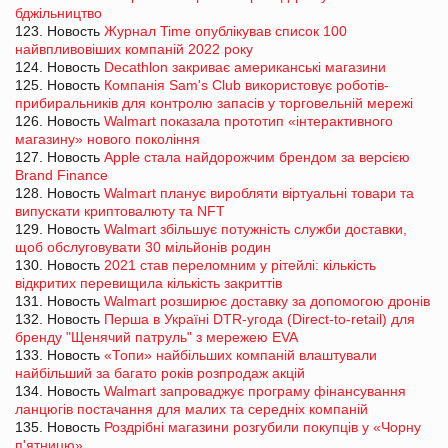
бджільництво
123. Новость
Журнал Time опублікував список 100
найвпливовіших компаній 2022 року
124. Новость
Decathlon закриває американські магазини
125. Новость
Компанія Sam's Club використовує роботів-
прибиральників для контролю запасів у торговельній мережі
126. Новость
Walmart показала прототип «інтерактивного
магазину» нового покоління
127. Новость
Apple стала найдорожчим брендом за версією
Brand Finance
128. Новость
Walmart планує виробляти віртуальні товари та
випускати криптовалюту та NFT
129. Новость
Walmart збільшує потужність служби доставки,
щоб обслуговувати 30 мільйонів родин
130. Новость
2021 став переломним у рітейлі: кількість
відкритих перевищила кількість закриттів
131. Новость
Walmart розширює доставку за допомогою дронів
132. Новость
Перша в Україні DTR-угода (Direct-to-retail) для
бренду "Щенячий патруль" з мережею EVA
133. Новость
«Топи» найбільших компаній влаштували
найбільший за багато років розпродаж акцій
134. Новость
Walmart запроваджує програму фінансування
ланцюгів постачання для малих та середніх компаній
135. Новость
Роздрібні магазини розгубили покупців у «Чорну
п'ятницю»