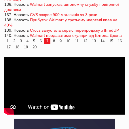
136. Новость
Walmart запускає автономну службу повітряної
доставки
137. Новость
CVS закриє 900 магазинів за 3 роки
138. Новость
Прибуток Walmart у третьому кварталі впав на
40%
139. Новость
Crocs запустила сервіс перепродажу з thredUP
140. Новость
Walmart продаватиме окуляри від Елтона Джона
1
2
3
4
5
6
7
8
9
10
11
12
13
14
15
16
17
18
19
20