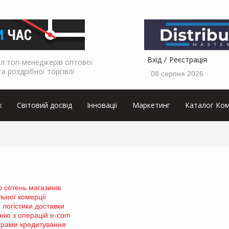
Вхід
Реєстрація
л топ-менеджерів оптової
та роздрібної торгівлі
08 серпня 2026
к
Світовий досвід
Інновації
Маркетинг
Каталог Ком
 сотень магазинів
ьної комерції
 логістики доставки
нію з операцій e-com
ограми кредитування