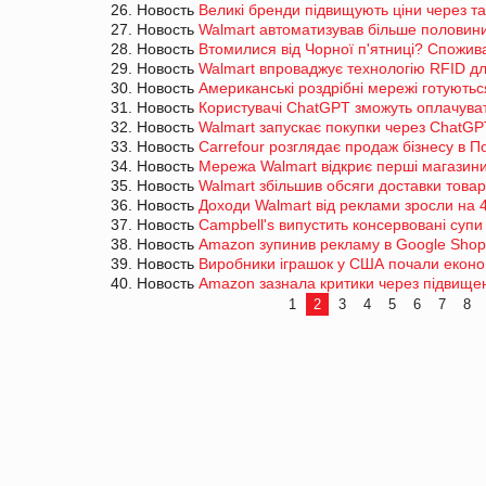
26. Новость
Великі бренди підвищують ціни через 
27. Новость
Walmart автоматизував більше половини 
28. Новость
Втомилися від Чорної п'ятниці? Спожив
29. Новость
Walmart впроваджує технологію RFID д
30. Новость
Американські роздрібні мережі готують
31. Новость
Користувачі ChatGPT зможуть оплачуват
32. Новость
Walmart запускає покупки через ChatGP
33. Новость
Carrefour розглядає продаж бізнесу в П
34. Новость
Мережа Walmart відкриє перші магазини
35. Новость
Walmart збільшив обсяги доставки това
36. Новость
Доходи Walmart від реклами зросли на
37. Новость
Campbell's випустить консервовані супи
38. Новость
Amazon зупинив рекламу в Google Shop
39. Новость
Виробники іграшок у США почали еконо
40. Новость
Amazon зазнала критики через підвищен
1
2
3
4
5
6
7
8