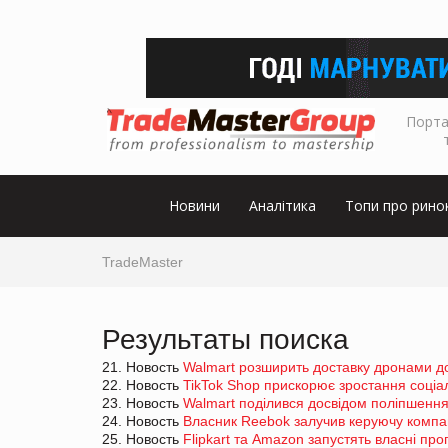
Порта
Новини
Аналітика
Топи про рино
TradeMaster
Результаты поиска
21. Новость
Walmart розширить доставку дронами до
22. Новость
TikTok Shop прискорює зростання соціал
23. Новость
Walmart поділився досвідом поліпшення
24. Новость
Власник Reebok залучив керуючу компа
25. Новость
Flipkart та Amazon запустять власні пр