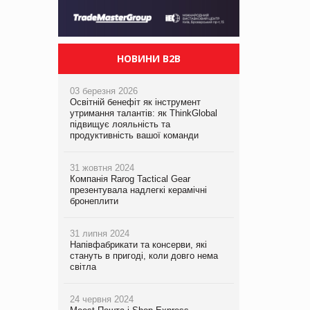
НОВИНИ B2B
03 березня 2026
Освітній бенефіт як інструмент
утримання талантів: як ThinkGlobal
підвищує лояльність та
продуктивність вашої команди
31 жовтня 2024
Компанія Rarog Tactical Gear
презентувала надлегкі керамічні
бронеплити
31 липня 2024
Напівфабрикати та консерви, які
стануть в пригоді, коли довго нема
світла
24 червня 2024