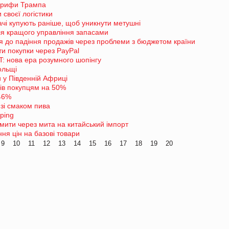
тарифи Трампа
своєї логістики
ачі купують раніше, щоб уникнути метушні
ля кращого управління запасами
ся до падіння продажів через проблеми з бюджетом країни
и покупки через PayPal
T: нова ера розумного шопінгу
ольщі
 у Південній Африці
рів покупцям на 50%
 46%
 зі смаком пива
ping
мити через мита на китайський імпорт
ня цін на базові товари
9
10
11
12
13
14
15
16
17
18
19
20