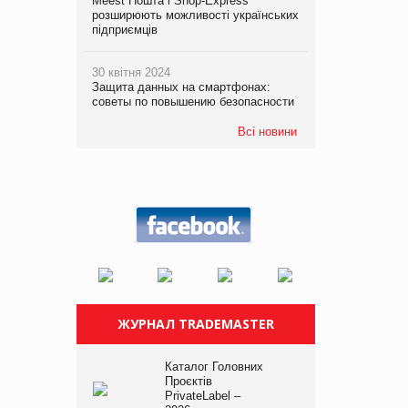
Meest Пошта і Shop-Express
розширюють можливості українських
підприємців
30 квітня 2024
Защита данных на смартфонах:
советы по повышению безопасности
Всі новини
ЖУРНАЛ TRADEMASTER
Каталог Головних
Проєктів
PrivateLabel –