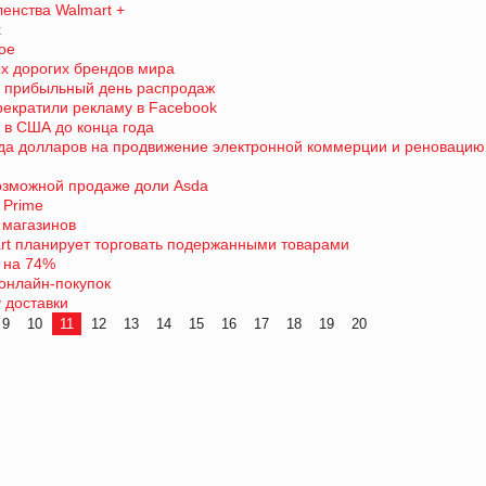
ленства Walmart +
k
ое
х дорогих брендов мира
й прибыльный день распродаж
прекратили рекламу в Facebook
в в США до конца года
рда долларов на продвижение электронной коммерции и реновацию
возможной продаже доли Asda
 Prime
 магазинов
rt планирует торговать подержанными товарами
 на 74%
онлайн-покупок
 доставки
9
10
11
12
13
14
15
16
17
18
19
20