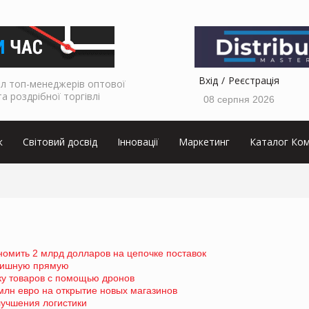
Вхід
Реєстрація
л топ-менеджерів оптової
та роздрібної торгівлі
08 серпня 2026
к
Світовий досвід
Інновації
Маркетинг
Каталог Ком
кономить 2 млрд долларов на цепочке поставок
инишную прямую
ку товаров с помощью дронов
 млн евро на открытие новых магазинов
лучшения логистики