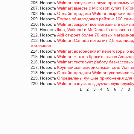
206. Новость
Walmart запускает новую программу ч
207. Новость
Walmart вместе с Microsoft купят TikTo
208. Новость
Онлайн-продажи Walmart выросли вдв
209. Новость
Forbes обнародовал рейтинг 100 самы
210. Новость
Walmart закроет все магазины в самы
211. Новость
Ikea, Walmart и McDonald's негласно 
212. Новость
Aldi откроет более 70 новых магазино
213. Новость
Walmart Canada потратит 2,5 миллиа
магазинов
214. Новость
Walmart возобновляет переговоры о 
215. Новость
Walmart + готов бросить вызов Amazon
216. Новость
Walmart тестирует работу безкассовых
217. Новость
Крупнейшая американская сеть Walma
218. Новость
Онлайн-продажи Walmart увеличились
219. Новость
Определены лучшие приложения для 
220. Новость
Walmart запускает двухчасовую службу
1
2
3
4
5
6
7
8