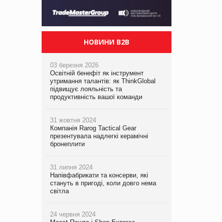
НОВИНИ B2B
03 березня 2026
Освітній бенефіт як інструмент
утримання талантів: як ThinkGlobal
підвищує лояльність та
продуктивність вашої команди
31 жовтня 2024
Компанія Rarog Tactical Gear
презентувала надлегкі керамічні
бронеплити
31 липня 2024
Напівфабрикати та консерви, які
стануть в пригоді, коли довго нема
світла
24 червня 2024