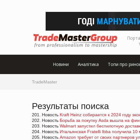
Порта
Новини
Аналітика
Топи про рино
TradeMaster
Результаты поиска
201. Новость
Kraft Heinz собирается к 2024 году э
202. Новость
Борьба за покупку Asda вышла на ф
203. Новость
Walmart запустил беспилотную достав
204. Новость
Итальянская Fratelli Ibba получила 10
205. Новость
Amazon требует от своих партнеров у