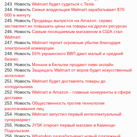
243. Новость
Walmart будет судиться с Tesla
244. Новость
Семья владельцев Walmart зарабатывает $70
000 в минуту
245. Новость
Продавцы жалуются на Amazon: сервис
заставляет их повышать цены на товары на других ресурсах
246. Новость
Самым посещаемым магазином в США стал
Walmart
247. Новость
Walmart терпит огромные убытки благодаря
электронной коммерции
248. Новость
55% украинского ВВП дают малый и средний
бизнес
249. Новость
Монахи в Бельгии продают пиво онлайн
250. Новость
Защищать Walmart от воров будет искусственный
интеллект
251. Новость
Walmart будет доставлять товары до
холодильника
252. Новость
Walmart и Amazon - главные конкуренты в сфере
доставки
253. Новость
Общественность против технологии
распознавания лиц
254. Новость
Walmart запустил первый интеллектуальный
супермаркет
255. Новость
JYSK откроет первый магазин в Каменце-
Подольском
256. Новость
WhatsApp разрабатывает новый платежный