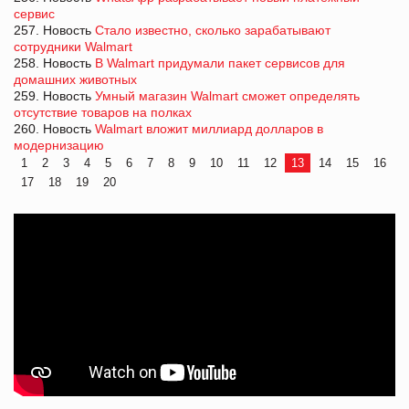
сервис
257. Новость
Стало известно, сколько зарабатывают
сотрудники Walmart
258. Новость
В Walmart придумали пакет сервисов для
домашних животных
259. Новость
Умный магазин Walmart сможет определять
отсутствие товаров на полках
260. Новость
Walmart вложит миллиард долларов в
модернизацию
1
2
3
4
5
6
7
8
9
10
11
12
13
14
15
16
17
18
19
20