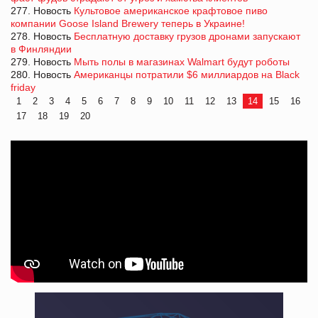
277. Новость
Культовое американское крафтовое пиво
компании Goose Island Brewery теперь в Украине!
278. Новость
Бесплатную доставку грузов дронами запускают
в Финляндии
279. Новость
Мыть полы в магазинах Walmart будут роботы
280. Новость
Американцы потратили $6 миллиардов на Black
friday
1
2
3
4
5
6
7
8
9
10
11
12
13
14
15
16
17
18
19
20