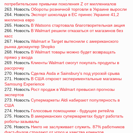
потребительские привычки поколения Z от миллениалов
263. Новость
Обороты розничной торговли в Украине выросли
264. Новость
Экспорт шоколада в ЕС принес Украине 41,2
миллиона евро
265. Новость
В Watsons стартовала благотворительная акция
266. Новость
В Walmart решили отказаться от магазинов без
касс
267. Новость
Walmart и Target вытеснили с американского
рынка дискаунтер Shopko
268. Новость
В Walmart товары можно будет возвращать
прямо у входа
269. Новость
Клиенты Walmart смогут покупать продукты в
рассрочку
270. Новость
Сделка Asda и Sainsbury's под угрозой срыва
271. Новость
В США откроют экспериментальные магазины
Samsung Experience
272. Новость
Рост продаж в Walmart превысил прогнозы
экспертов
273. Новость
Супермаркеты Aldi набирают популярность в
США
274. Новость
Голосовые помощники - будущее ритейла
275. Новость
В американских супермаркетах будут работать
роботы-зазывалы
276. Новость
Никто не заслуживает служить. 87% работников
фаст-фудов страдают от угроз и хамства клиентов