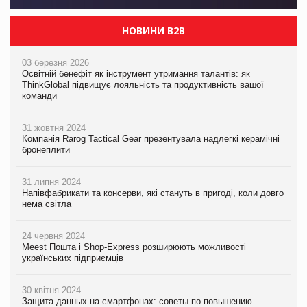
НОВИНИ B2B
03 березня 2026
Освітній бенефіт як інструмент утримання талантів: як
ThinkGlobal підвищує лояльність та продуктивність вашої
команди
31 жовтня 2024
Компанія Rarog Tactical Gear презентувала надлегкі керамічні
бронеплити
31 липня 2024
Напівфабрикати та консерви, які стануть в пригоді, коли довго
нема світла
24 червня 2024
Meest Пошта і Shop-Express розширюють можливості
українських підприємців
30 квітня 2024
Защита данных на смартфонах: советы по повышению