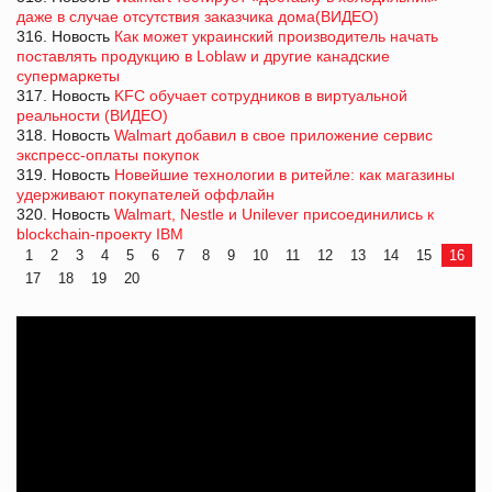
даже в случае отсутствия заказчика дома(ВИДЕО)
316. Новость
Как может украинский производитель начать
поставлять продукцию в Loblaw и другие канадские
супермаркеты
317. Новость
KFC обучает сотрудников в виртуальной
реальности (ВИДЕО)
318. Новость
Walmart добавил в свое приложение сервис
экспресс-оплаты покупок
319. Новость
Новейшие технологии в ритейле: как магазины
удерживают покупателей оффлайн
320. Новость
Walmart, Nestle и Unilever присоединились к
blockchain-проекту IBM
1
2
3
4
5
6
7
8
9
10
11
12
13
14
15
16
17
18
19
20