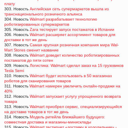
плату
303. Новость
Английская сеть супермаркетов вышла из
транснационального розничного альянса
304. Новость
Walmart разрабатывает технологию
роботизированных супермаркетов
305. Новость
Zara тестирует запуск постаматов в Испании
306. Новость
Walmart расширяет ассортимент товаров для
доставки в тот же день
307. Новость
Самая крупная розничная компания мира Wal-
Mart Stores сменит название
308. Новость
Walmart доведет количество роботизированных
постаматов до пяти сотен
309. Новость
Логистика: Walmart сделал заказ на 15 грузовиков
Tesla Semi
310. Новость
Walmart будет использовать в 50 магазинах
роботов для сканирования товаров
311. Новость
Walmart намерен увеличить онлайн-продажи на
40%
312. Новость
Walmart запускает услугу упрощенного возврата
товара
313. Новость
Walmart приобрел сервис, специализирующийся
на доставке товаров в тот же день
314. Новость
Модель ритейла ближайшего будущего:
совместная доставка и магазины-минисклады
315. Новость
Walmart тестирует «доставку в холодильник» -