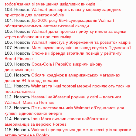
зобов’язання зі зменшення шкідливих викидів
103. Новость
Walmart розширить власну мережу зарядних
пристроїв для електромобілів
104. Новость
До 2026 року 65% супермаркетів Walmart
обслуговуватимуть автоматизовані склади
105. Новость
Walmart дала прогноз прибутку нижче за оцінки
через побоювання про економіку
106. Новость
Walmart інвестує у збереження та розвиток кадрів
107. Новость
Mars шукає покупців на завод соусів у Підмосков'ї
108. Новость
Споживчі бренди втратили позиції у рейтингу
Brand Finance
109. Новость
Coca-Cola і PepsiCo викрили цінову
дискримінацію
110. Новость
Обсяги крадіжок в американських магазинах
досягли 94,5 млрд доларів
111. Новость
Walmart та інші торгові мережі посилюють тиск на
постачальників
112. Новость
Названі найбагатші родини у світі – власники
Walmart, Mars та Hermes
113. Новость
П’ять постачальників Walmart об’єдналися для
купівлі відновлюваної енергії
114. Новость
Ілон Маск очолив список найбагатших
американців за версією Forbes
115. Новость
Walmart приєднується до метавсесвіту із запуском
активностей на Roblox