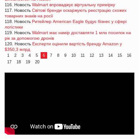
116. Новость
Walmart впроваджує віртуальну примірку
117. Новость
Світові бренди оскаржують реєстрацію схожих
товарних знаків на росії
118. Новость
Ритейлер American Eagle будує бізнес у сфері
логістики
119. Новость
Walmart має намір доставляти 1 млн посилок на
рік за допомогою дронів
120. Новость
Експерти оцінили вартість бренду Amazon у
$350,3 млрд
1
2
3
4
5
6
7
8
9
10
11
12
13
14
15
16
17
18
19
20