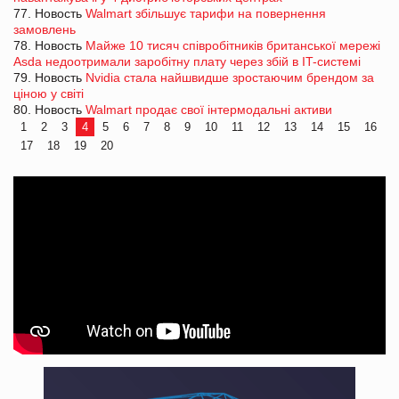
77. Новость
Walmart збільшує тарифи на повернення
замовлень
78. Новость
Майже 10 тисяч співробітників британської мережі
Asda недоотримали заробітну плату через збій в IT-системі
79. Новость
Nvidia стала найшвидше зростаючим брендом за
ціною у світі
80. Новость
Walmart продає свої інтермодальні активи
1
2
3
4
5
6
7
8
9
10
11
12
13
14
15
16
17
18
19
20