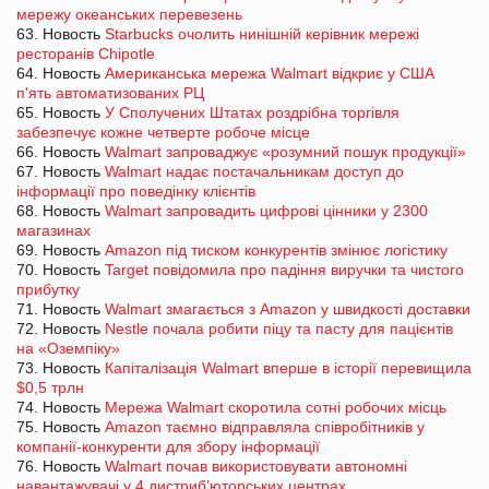
мережу океанських перевезень
63. Новость
Starbucks очолить нинішній керівник мережі
ресторанів Chipotle
64. Новость
Американська мережа Walmart відкриє у США
п'ять автоматизованих РЦ
65. Новость
У Сполучених Штатах роздрібна торгівля
забезпечує кожне четверте робоче місце
66. Новость
Walmart запроваджує «розумний пошук продукції»
67. Новость
Walmart надає постачальникам доступ до
інформації про поведінку клієнтів
68. Новость
Walmart запровадить цифрові цінники у 2300
магазинах
69. Новость
Amazon під тиском конкурентів змінює логістику
70. Новость
Target повідомила про падіння виручки та чистого
прибутку
71. Новость
Walmart змагається з Amazon у швидкості доставки
72. Новость
Nestle почала робити піцу та пасту для пацієнтів
на «Оземпіку»
73. Новость
Капіталізація Walmart вперше в історії перевищила
$0,5 трлн
74. Новость
Мережа Walmart скоротила сотні робочих місць
75. Новость
Amazon таємно відправляла співробітників у
компанії-конкуренти для збору інформації
76. Новость
Walmart почав використовувати автономні
навантажувачі у 4 дистриб’юторських центрах