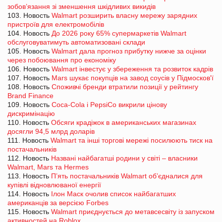
зобов’язання зі зменшення шкідливих викидів
103. Новость
Walmart розширить власну мережу зарядних
пристроїв для електромобілів
104. Новость
До 2026 року 65% супермаркетів Walmart
обслуговуватимуть автоматизовані склади
105. Новость
Walmart дала прогноз прибутку нижче за оцінки
через побоювання про економіку
106. Новость
Walmart інвестує у збереження та розвиток кадрів
107. Новость
Mars шукає покупців на завод соусів у Підмосков'ї
108. Новость
Споживчі бренди втратили позиції у рейтингу
Brand Finance
109. Новость
Coca-Cola і PepsiCo викрили цінову
дискримінацію
110. Новость
Обсяги крадіжок в американських магазинах
досягли 94,5 млрд доларів
111. Новость
Walmart та інші торгові мережі посилюють тиск на
постачальників
112. Новость
Названі найбагатші родини у світі – власники
Walmart, Mars та Hermes
113. Новость
П’ять постачальників Walmart об’єдналися для
купівлі відновлюваної енергії
114. Новость
Ілон Маск очолив список найбагатших
американців за версією Forbes
115. Новость
Walmart приєднується до метавсесвіту із запуском
активностей на Roblox