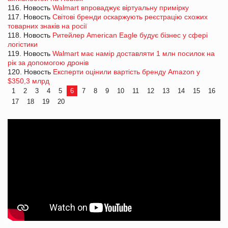
116. Новость
Walmart впроваджує віртуальну примірку
117. Новость
Світові бренди оскаржують реєстрацію схожих
товарних знаків на росії
118. Новость
Ритейлер American Eagle будує бізнес у сфері
логістики
119. Новость
Walmart має намір доставляти 1 млн посилок на
рік за допомогою дронів
120. Новость
Експерти оцінили вартість бренду Amazon у
$350,3 млрд
1
2
3
4
5
6
7
8
9
10
11
12
13
14
15
16
17
18
19
20