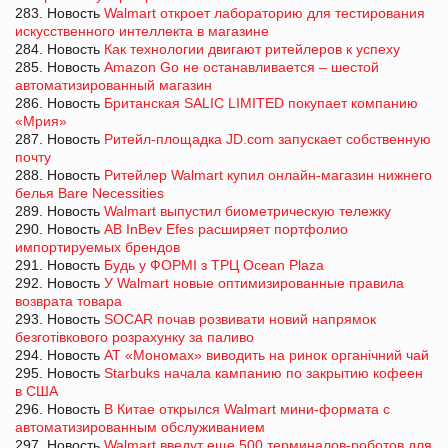
283. Новость
Walmart откроет лабораторию для тестирования
искусственного интеллекта в магазине
284. Новость
Как технологии двигают ритейлеров к успеху
285. Новость
Amazon Go не останавливается – шестой
автоматизированный магазин
286. Новость
Британская SALIC LIMITED покупает компанию
«Мрия»
287. Новость
Ритейл-площадка JD.com запускает собственную
почту
288. Новость
Ритейлер Walmart купил онлайн-магазин нижнего
белья Bare Necessities
289. Новость
Walmart выпустил биометрическую тележку
290. Новость
AB InBev Efes расширяет портфолио
импортируемых брендов
291. Новость
Будь у ФОРМІ з ТРЦ Ocean Plaza
292. Новость
У Walmart новые оптимизированные правила
возврата товара
293. Новость
SOCAR почав розвивати новий напрямок
безготівкового розрахунку за паливо
294. Новость
АТ «Мономах» виводить на ринок органічний чай
295. Новость
Starbuks начала кампанию по закрытию кофеен
в США
296. Новость
В Китае открылся Walmart мини-формата с
автоматизированным обслуживанием
297. Новость
Walmart введут еще 500 терминалов-роботов для