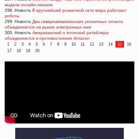
выдачи онлайн-заказов
298. Новость
В крупнейшей розничной сети мира работают
роботы
299. Новость
Два североамериканских розничных гиганта
объединяются на рынке электронных книг
300. Новость
Американский и японcкий ритейлеры
объединяются в противостоянии Amazon
1
2
3
4
5
6
7
8
9
10
11
12
13
14
15
16
17
18
19
20