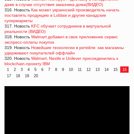
даже в случае отсутствия заказчика дома(ВИДЕО)
316. Новость
Как может украинский производитель начать
поставлять продукцию в Loblaw и другие канадские
супермаркеты
317. Новость
KFC обучает сотрудников в виртуальной
реальности (ВИДЕО)
318. Новость
Walmart добавил в свое приложение сервис
экспресс-оплаты покупок
319. Новость
Новейшие технологии в ритейле: как магазины
удерживают покупателей оффлайн
320. Новость
Walmart, Nestle и Unilever присоединились к
blockchain-проекту IBM
1
2
3
4
5
6
7
8
9
10
11
12
13
14
15
16
17
18
19
20