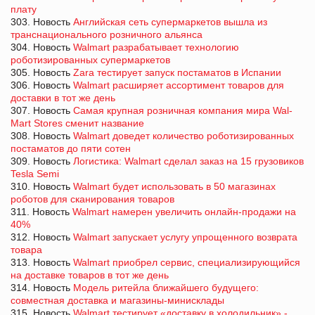
плату
303. Новость
Английская сеть супермаркетов вышла из
транснационального розничного альянса
304. Новость
Walmart разрабатывает технологию
роботизированных супермаркетов
305. Новость
Zara тестирует запуск постаматов в Испании
306. Новость
Walmart расширяет ассортимент товаров для
доставки в тот же день
307. Новость
Самая крупная розничная компания мира Wal-
Mart Stores сменит название
308. Новость
Walmart доведет количество роботизированных
постаматов до пяти сотен
309. Новость
Логистика: Walmart сделал заказ на 15 грузовиков
Tesla Semi
310. Новость
Walmart будет использовать в 50 магазинах
роботов для сканирования товаров
311. Новость
Walmart намерен увеличить онлайн-продажи на
40%
312. Новость
Walmart запускает услугу упрощенного возврата
товара
313. Новость
Walmart приобрел сервис, специализирующийся
на доставке товаров в тот же день
314. Новость
Модель ритейла ближайшего будущего:
совместная доставка и магазины-минисклады
315. Новость
Walmart тестирует «доставку в холодильник» -