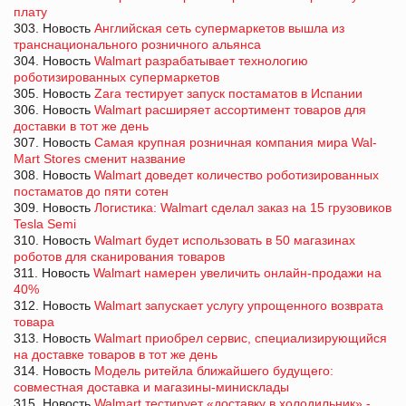
плату
303. Новость
Английская сеть супермаркетов вышла из
транснационального розничного альянса
304. Новость
Walmart разрабатывает технологию
роботизированных супермаркетов
305. Новость
Zara тестирует запуск постаматов в Испании
306. Новость
Walmart расширяет ассортимент товаров для
доставки в тот же день
307. Новость
Самая крупная розничная компания мира Wal-
Mart Stores сменит название
308. Новость
Walmart доведет количество роботизированных
постаматов до пяти сотен
309. Новость
Логистика: Walmart сделал заказ на 15 грузовиков
Tesla Semi
310. Новость
Walmart будет использовать в 50 магазинах
роботов для сканирования товаров
311. Новость
Walmart намерен увеличить онлайн-продажи на
40%
312. Новость
Walmart запускает услугу упрощенного возврата
товара
313. Новость
Walmart приобрел сервис, специализирующийся
на доставке товаров в тот же день
314. Новость
Модель ритейла ближайшего будущего:
совместная доставка и магазины-минисклады
315. Новость
Walmart тестирует «доставку в холодильник» -