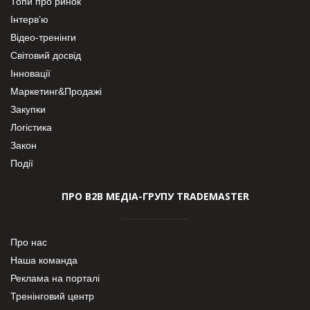
Топи про ринок
Інтерв’ю
Відео-тренінги
Світовий досвід
Інновації
Маркетинг&Продажі
Закупки
Логістика
Закон
Події
ПРО В2В МЕДІА-ГРУПУ TRADEMASTER
Про нас
Наша команда
Реклама на порталі
Тренінговий центр