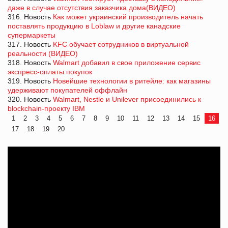
даже в случае отсутствия заказчика дома(ВИДЕО)
316. Новость
Как может украинский производитель начать
поставлять продукцию в Loblaw и другие канадские
супермаркеты
317. Новость
KFC обучает сотрудников в виртуальной
реальности (ВИДЕО)
318. Новость
Walmart добавил в свое приложение сервис
экспресс-оплаты покупок
319. Новость
Новейшие технологии в ритейле: как магазины
удерживают покупателей оффлайн
320. Новость
Walmart, Nestle и Unilever присоединились к
blockchain-проекту IBM
1
2
3
4
5
6
7
8
9
10
11
12
13
14
15
16
17
18
19
20