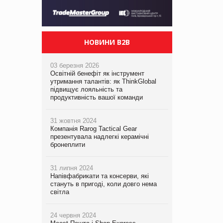
НОВИНИ B2B
03 березня 2026
Освітній бенефіт як інструмент
утримання талантів: як ThinkGlobal
підвищує лояльність та
продуктивність вашої команди
31 жовтня 2024
Компанія Rarog Tactical Gear
презентувала надлегкі керамічні
бронеплити
31 липня 2024
Напівфабрикати та консерви, які
стануть в пригоді, коли довго нема
світла
24 червня 2024