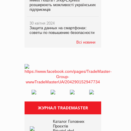
Meest Пошта і Shop-Express
розширюють можливості українських
підприємців
30 квітня 2024
Защита данных на смартфонах:
советы по повышению безопасности
Всі новини
ЖУРНАЛ TRADEMASTER
Каталог Головних
Проєктів
PrivateLabel –