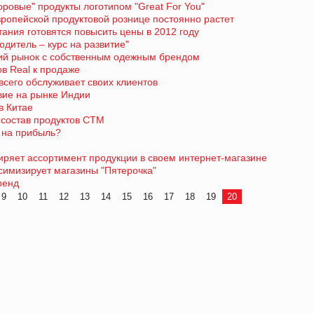
оровые" продукты логотипом "Great For You"
вропейской продуктовой рознице постоянно растет
ания готовятся повысить цены в 2012 году
водитель – курс на развитие"
кий рынок с собственным одежным брендом
ов Real к продаже
всего обслуживает своих клиентов
вие на рынке Индии
в Китае
 состав продуктов СТМ
а на прибыль?
ряет ассортимент продукции в своем интернет-магазине
симизирует магазины "Пятерочка"
ренд
9
10
11
12
13
14
15
16
17
18
19
20