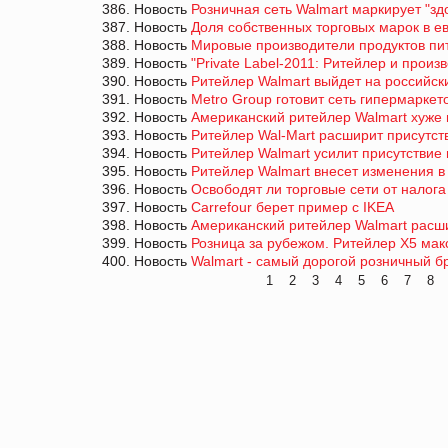
386. Новость
Розничная сеть Walmart маркирует "зд
387. Новость
Доля собственных торговых марок в е
388. Новость
Мировые производители продуктов пит
389. Новость
"Private Label-2011: Ритейлер и произ
390. Новость
Ритейлер Walmart выйдет на российс
391. Новость
Metro Group готовит сеть гипермаркет
392. Новость
Американский ритейлер Walmart хуже 
393. Новость
Ритейлер Wal-Мart расширит присутст
394. Новость
Ритейлер Walmart усилит присутствие 
395. Новость
Ритейлер Walmart внесет изменения в
396. Новость
Освободят ли торговые сети от налог
397. Новость
Carrefour берет пример с IKEA
398. Новость
Американский ритейлер Walmart расши
399. Новость
Розница за рубежом. Ритейлер X5 мак
400. Новость
Walmart - самый дорогой розничный б
1
2
3
4
5
6
7
8