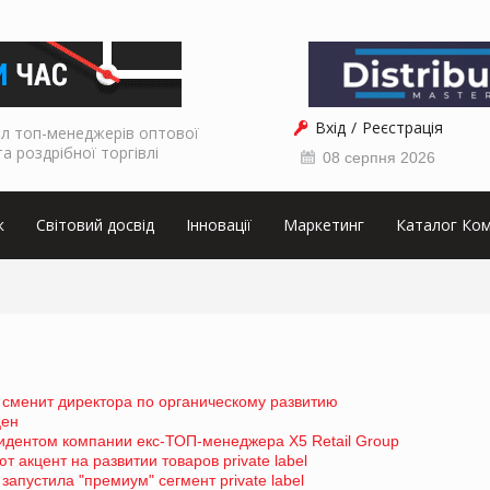
Вхід
Реєстрація
л топ-менеджерів оптової
та роздрібної торгівлі
08 серпня 2026
к
Світовий досвід
Інновації
Маркетинг
Каталог Ком
p сменит директора по органическому развитию
цен
идентом компании екс-ТОП-менеджера X5 Retail Group
акцент на развитии товаров private label
запустила "премиум" сегмент private label