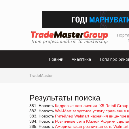
Порта
Новини
Аналітика
Топи про рино
TradeMaster
Результаты поиска
381. Новость
Кадровые назначения. Х5 Retail Grou
382. Новость
Wal-Mart запустила услугу сравнения 
383. Новость
Ритейлер Walmart назначил вице-през
384. Новость
Розничные сети Южной Африки сделают 
385. Новость
Американская розничная сеть Walmart 