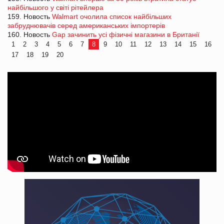
найбільшого у світі рітейлера
159. Новость
Walmart очолила список найбільших
забруднювачів серед американських імпортерів
160. Новость
Gap зачинить усі фізичні магазини в Британії
1
2
3
4
5
6
7
8
9
10
11
12
13
14
15
16
17
18
19
20