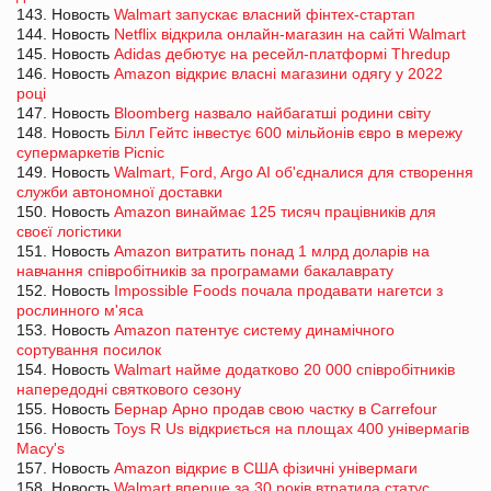
143. Новость
Walmart запускає власний фінтех-стартап
144. Новость
Netflix відкрила онлайн-магазин на сайті Walmart
145. Новость
Adidas дебютує на ресейл-платформі Thredup
146. Новость
Amazon відкриє власні магазини одягу у 2022
році
147. Новость
Bloomberg назвало найбагатші родини світу
148. Новость
Білл Гейтс інвестує 600 мільйонів євро в мережу
супермаркетів Picnic
149. Новость
Walmart, Ford, Argo AI об'єдналися для створення
служби автономної доставки
150. Новость
Amazon винаймає 125 тисяч працівників для
своєї логістики
151. Новость
Amazon витратить понад 1 млрд доларів на
навчання співробітників за програмами бакалаврату
152. Новость
Impossible Foods почала продавати нагетси з
рослинного м'яса
153. Новость
Amazon патентує систему динамічного
сортування посилок
154. Новость
Walmart найме додатково 20 000 співробітників
напередодні святкового сезону
155. Новость
Бернар Арно продав свою частку в Carrefour
156. Новость
Toys R Us відкриється на площах 400 універмагів
Macy's
157. Новость
Amazon відкриє в США фізичні універмаги
158. Новость
Walmart вперше за 30 років втратила статус