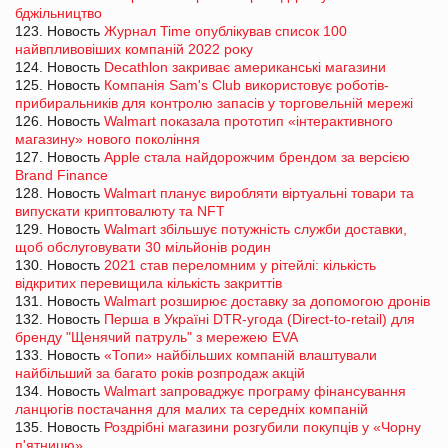
бджільництво
123. Новость
Журнал Time опублікував список 100
найвпливовіших компаній 2022 року
124. Новость
Decathlon закриває американські магазини
125. Новость
Компанія Sam's Club використовує роботів-
прибиральників для контролю запасів у торговельній мережі
126. Новость
Walmart показала прототип «інтерактивного
магазину» нового покоління
127. Новость
Apple стала найдорожчим брендом за версією
Brand Finance
128. Новость
Walmart планує виробляти віртуальні товари та
випускати криптовалюту та NFT
129. Новость
Walmart збільшує потужність служби доставки,
щоб обслуговувати 30 мільйонів родин
130. Новость
2021 став переломним у рітейлі: кількість
відкритих перевищила кількість закриттів
131. Новость
Walmart розширює доставку за допомогою дронів
132. Новость
Перша в Україні DTR-угода (Direct-to-retail) для
бренду "Щенячий патруль" з мережею EVA
133. Новость
«Топи» найбільших компаній влаштували
найбільший за багато років розпродаж акцій
134. Новость
Walmart запроваджує програму фінансування
ланцюгів постачання для малих та середніх компаній
135. Новость
Роздрібні магазини розгубили покупців у «Чорну
п'ятницю»