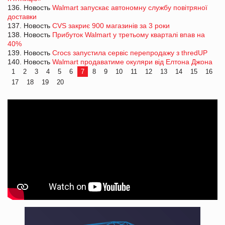
136. Новость
Walmart запускає автономну службу повітряної
доставки
137. Новость
CVS закриє 900 магазинів за 3 роки
138. Новость
Прибуток Walmart у третьому кварталі впав на
40%
139. Новость
Crocs запустила сервіс перепродажу з thredUP
140. Новость
Walmart продаватиме окуляри від Елтона Джона
1
2
3
4
5
6
7
8
9
10
11
12
13
14
15
16
17
18
19
20