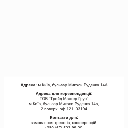
Адреса:
м.Київ, бульвар Миколи Руденка 14А
Адреса для кореспонденції:
ТОВ "Tрейд Мастер Груп"
м.Київ, бульвар Миколи Руденка 14а,
2 поверх, оф 121, 03194
Контакти для:
замовлення треннгів, конференцій:
+380 (67) 502-99-00,