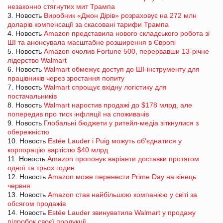
незаконно стягнутих мит Трампа
3. Новость
Виробник «Джон Дірів» розраховує на 272 млн
доларів компенсації за скасовані тарифи Трампа
4. Новость
Amazon представила нового складського робота зі
ШІ та анонсувала масштабне розширення в Європі
5. Новость
Amazon очолив Fortune 500, перервавши 13-річне
лідерство Walmart
6. Новость
Walmart обмежує доступ до ШІ-інструменту для
працівників через зростання попиту
7. Новость
Walmart спрощує вхідну логістику для
постачальників
8. Новость
Walmart наростив продажі до $178 млрд, але
попередив про тиск інфляції на споживачів
9. Новость
Глобальні бюджети у ритейл-медіа зіткнулися з
обережністю
10. Новость
Estée Lauder і Puig можуть об'єднатися у
корпорацію вартістю $40 млрд
11. Новость
Amazon пропонує варіанти доставки протягом
одної та трьох годин
12. Новость
Amazon може перенести Prime Day на кінець
червня
13. Новость
Amazon став найбільшою компанією у світі за
обсягом продажів
14. Новость
Estée Lauder звинуватила Walmart у продажу
підробок своєї продукції