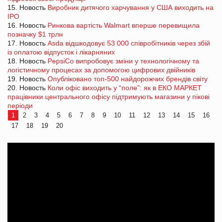
15. Новость
Виробник дитячого харчування у США виходить на
IPO
16. Новость
Ринкова вартість Walmart вперше перевищила
позначку $1 трлн
17. Новость
Asda відшкодовує 53 000 співробітників через збій
із оплатою відпусток і лікарняних
18. Новость
PepsiCo випробовує зміни у технологічному та
логістичному процесах за допомогою цифрових двійників
19. Новость
Опубліковано топ-500 найдорожчих брендів світу
20. Новость
Коли офіс виходить у “поле”: як в ЕКО МАРКЕТ
працівники центрального офісу підтримують магазини у пікові
періоди
1
2
3
4
5
6
7
8
9
10
11
12
13
14
15
16
17
18
19
20