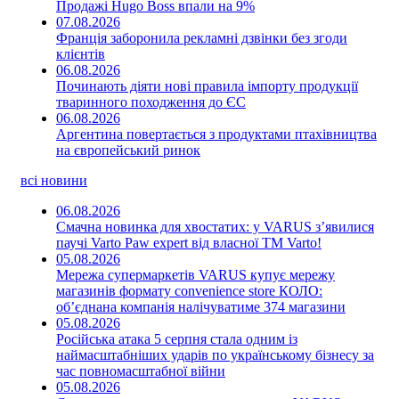
Продажі Hugo Boss впали на 9%
07.08.2026
Франція заборонила рекламні дзвінки без згоди
клієнтів
06.08.2026
Починають діяти нові правила імпорту продукції
тваринного походження до ЄС
06.08.2026
Аргентина повертається з продуктами птахівництва
на європейський ринок
всі новини
06.08.2026
Смачна новинка для хвостатих: у VARUS з’явилися
паучі Varto Paw expert від власної ТМ Varto!
05.08.2026
Мережа супермаркетів VARUS купує мережу
магазинів формату convenience store КОЛО:
об’єднана компанія налічуватиме 374 магазини
05.08.2026
Російська атака 5 серпня стала одним із
наймасштабніших ударів по українському бізнесу за
час повномасштабної війни
05.08.2026