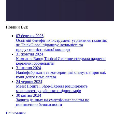
Новини B2B
03 березня 2026
Освітній бенефіт як інструмент утримання талантів:
як ThinkGlobal підвищує лояльність та
продуктивність вашої команди
31 жовтня 2024
Компанія Rarog Tactical Gear презентувала надлегкі
керамічні бронеплити
31 липня 2024
Напівфабрикати та консерви, які стануть в пригоді,
коли довго нема світла
24 червня 2024
Meest Пошта і Shop-Express розширюють
можливості українських підприємців
30 квітня 2024
Защита данных на смартфонах: советы по
повышению безопасности
Всі новини