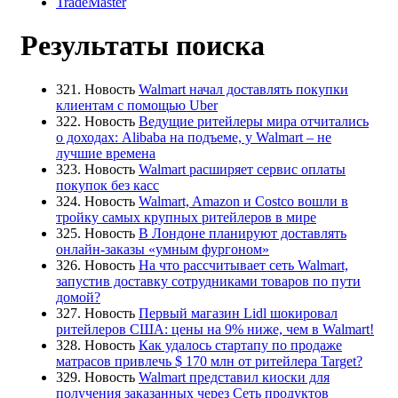
TradeMaster
Результаты поиска
321. Новость
Walmart начал доставлять покупки
клиентам с помощью Uber
322. Новость
Ведущие ритейлеры мира отчитались
о доходах: Alibaba на подъеме, у Walmart – не
лучшие времена
323. Новость
Walmart расширяет сервис оплаты
покупок без касс
324. Новость
Walmart, Amazon и Costco вошли в
тройку самых крупных ритейлеров в мире
325. Новость
В Лондоне планируют доставлять
онлайн-заказы «умным фургоном»
326. Новость
На что рассчитывает сеть Walmart,
запустив доставку сотрудниками товаров по пути
домой?
327. Новость
Первый магазин Lidl шокировал
ритейлеров США: цены на 9% ниже, чем в Walmart!
328. Новость
Как удалось стартапу по продаже
матрасов привлечь $ 170 млн от ритейлера Target?
329. Новость
Walmart представил киоски для
получения заказанных через Сеть продуктов