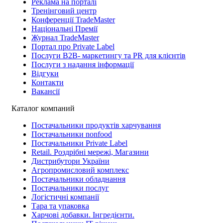
Реклама на порталі
Тренінговий центр
Конференції TradeMaster
Національні Премії
Журнал TradeMaster
Портал про Private Label
Послуги В2В- маркетингу та PR для клієнтів
Послуги з надання інформації
Відгуки
Контакти
Вакансії
Каталог компаний
Постачальники продуктів харчування
Постачальники nonfood
Постачальники Private Label
Retail. Роздрібні мережі, Магазини
Дистрибутори України
Агропромисловий комплекс
Постачальники обладнання
Постачальники послуг
Логістичні компанії
Тара та упаковка
Харчові добавки. Інгредієнти.