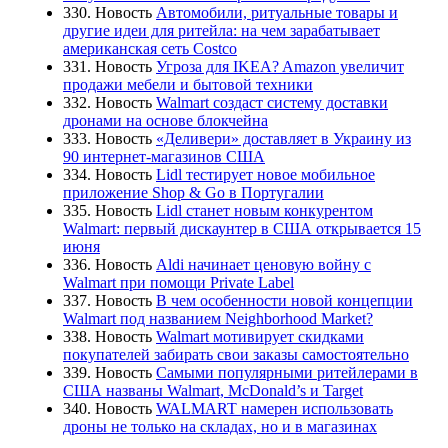
330. Новость
Автомобили, ритуальные товары и
другие идеи для ритейла: на чем зарабатывает
американская сеть Costco
331. Новость
Угроза для IKEA? Amazon увеличит
продажи мебели и бытовой техники
332. Новость
Walmart создаст систему доставки
дронами на основе блокчейна
333. Новость
«Деливери» доставляет в Украину из
90 интернет-магазинов США
334. Новость
Lidl тестирует новое мобильное
приложение Shop & Go в Португалии
335. Новость
Lidl станет новым конкурентом
Walmart: первый дискаунтер в США открывается 15
июня
336. Новость
Aldi начинает ценовую войну с
Walmart при помощи Private Label
337. Новость
В чем особенности новой концепции
Walmart под названием Neighborhood Market?
338. Новость
Walmart мотивирует скидками
покупателей забирать свои заказы самостоятельно
339. Новость
Самыми популярными ритейлерами в
США названы Walmart, McDonald’s и Target
340. Новость
WALMART намерен использовать
дроны не только на складах, но и в магазинах