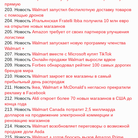
прямую
203. Новость
Walmart запустил беспилотную доставку товаров
с помощью дронов
204. Новость
Итальянская Fratelli Ibba получила 10 млн евро
на открытие новых магазинов
205. Новость
Amazon требует от своих партнеров улучшения
логистики
206. Новость
Walmart запускает новую программу членства
Walmart +
207. Новость
Walmart вместе с Microsoft купят TikTok
208. Новость
Онлайн-продажи Walmart выросли вдвое
209. Новость
Forbes обнародовал рейтинг 100 самых дорогих
брендов мира
210. Новость
Walmart закроет все магазины в самый
прибыльный день распродаж
211. Новость
Ikea, Walmart и McDonald's негласно прекратили
рекламу в Facebook
212. Новость
Aldi откроет более 70 новых магазинов в США до
конца года
213. Новость
Walmart Canada потратит 2,5 миллиарда
долларов на продвижение электронной коммерции и
реновацию магазинов
214. Новость
Walmart возобновляет переговоры о возможной
продаже доли Asda
215. Новость
Walmart + готов бросить вызов Amazon Prime