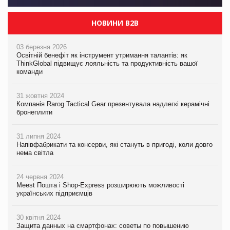
НОВИНИ B2B
03 березня 2026
Освітній бенефіт як інструмент утримання талантів: як
ThinkGlobal підвищує лояльність та продуктивність вашої
команди
31 жовтня 2024
Компанія Rarog Tactical Gear презентувала надлегкі керамічні
бронеплити
31 липня 2024
Напівфабрикати та консерви, які стануть в пригоді, коли довго
нема світла
24 червня 2024
Meest Пошта і Shop-Express розширюють можливості
українських підприємців
30 квітня 2024
Защита данных на смартфонах: советы по повышению