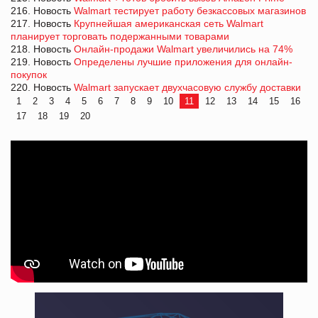
216. Новость
Walmart тестирует работу безкассовых магазинов
217. Новость
Крупнейшая американская сеть Walmart
планирует торговать подержанными товарами
218. Новость
Онлайн-продажи Walmart увеличились на 74%
219. Новость
Определены лучшие приложения для онлайн-
покупок
220. Новость
Walmart запускает двухчасовую службу доставки
1
2
3
4
5
6
7
8
9
10
11
12
13
14
15
16
17
18
19
20