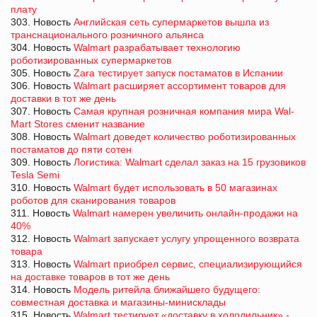
плату
303. Новость
Английская сеть супермаркетов вышла из
транснационального розничного альянса
304. Новость
Walmart разрабатывает технологию
роботизированных супермаркетов
305. Новость
Zara тестирует запуск постаматов в Испании
306. Новость
Walmart расширяет ассортимент товаров для
доставки в тот же день
307. Новость
Самая крупная розничная компания мира Wal-
Mart Stores сменит название
308. Новость
Walmart доведет количество роботизированных
постаматов до пяти сотен
309. Новость
Логистика: Walmart сделал заказ на 15 грузовиков
Tesla Semi
310. Новость
Walmart будет использовать в 50 магазинах
роботов для сканирования товаров
311. Новость
Walmart намерен увеличить онлайн-продажи на
40%
312. Новость
Walmart запускает услугу упрощенного возврата
товара
313. Новость
Walmart приобрел сервис, специализирующийся
на доставке товаров в тот же день
314. Новость
Модель ритейла ближайшего будущего:
совместная доставка и магазины-минисклады
315. Новость
Walmart тестирует «доставку в холодильник» -