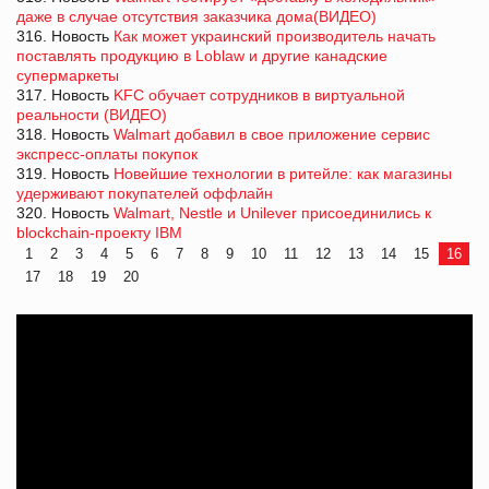
даже в случае отсутствия заказчика дома(ВИДЕО)
316. Новость
Как может украинский производитель начать
поставлять продукцию в Loblaw и другие канадские
супермаркеты
317. Новость
KFC обучает сотрудников в виртуальной
реальности (ВИДЕО)
318. Новость
Walmart добавил в свое приложение сервис
экспресс-оплаты покупок
319. Новость
Новейшие технологии в ритейле: как магазины
удерживают покупателей оффлайн
320. Новость
Walmart, Nestle и Unilever присоединились к
blockchain-проекту IBM
1
2
3
4
5
6
7
8
9
10
11
12
13
14
15
16
17
18
19
20